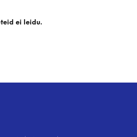
V
I
S
E
eid ei leidu.
I
O
L
E
T
O
O
T
E
I
D
.