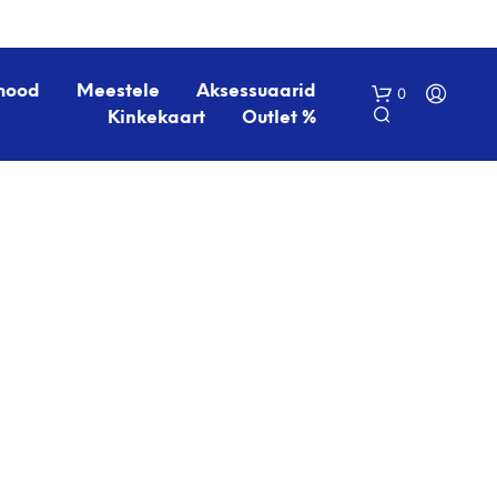
mood
Meestele
Aksessuaarid
0
Kinkekaart
Outlet %
O
S
T
U
K
O
R