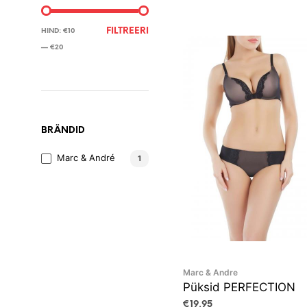
MINIMAALNE
MAKSIMAALNE
FILTREERI
HIND:
€10
HIND
HIND
—
€20
BRÄNDID
Marc & André
1
Marc & Andre
Püksid PERFECTION
€
19,95