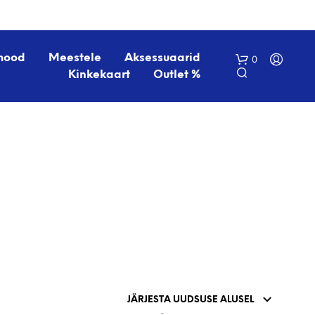
mood
Meestele
Aksessuaarid
0
Kinkekaart
Outlet %
O
S
T
U
K
O
R