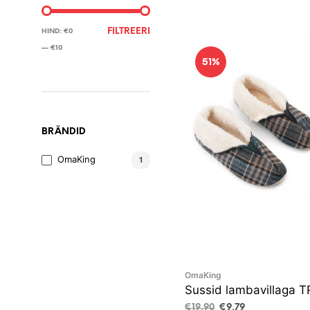
MINIMAALNE
MAKSIMAALNE
FILTREERI
HIND:
€0
HIND
HIND
—
€10
51%
BRÄNDID
OmaKing
1
OmaKing
Sussid lambavillaga 
Algne
Current
€
19,90
€
9,79