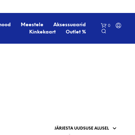
mood
Meestele
Aksessuaarid
0
Kinkekaart
Outlet %
O
S
T
U
K
O
R