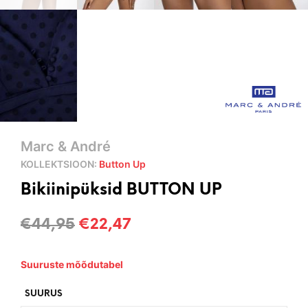
Marc & André
KOLLEKTSIOON:
Button Up
Bikiinipüksid BUTTON UP
Algne
Current
€
44,95
€
22,47
hind
price
Suuruste mõõdutabel
oli:
is:
€44,95.
€22,47.
SUURUS