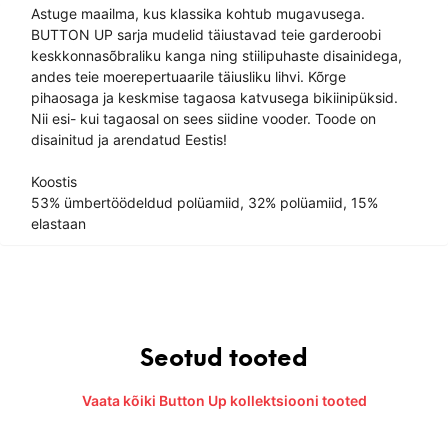
Astuge maailma, kus klassika kohtub mugavusega.
BUTTON UP sarja mudelid täiustavad teie garderoobi
keskkonnasõbraliku kanga ning stiilipuhaste disainidega,
andes teie moerepertuaarile täiusliku lihvi. Kõrge
pihaosaga ja keskmise tagaosa katvusega bikiinipüksid.
Nii esi- kui tagaosal on sees siidine vooder. Toode on
disainitud ja arendatud Eestis!
Koostis
53% ümbertöödeldud polüamiid, 32% polüamiid, 15%
elastaan
Seotud tooted
Vaata kõiki Button Up kollektsiooni tooted