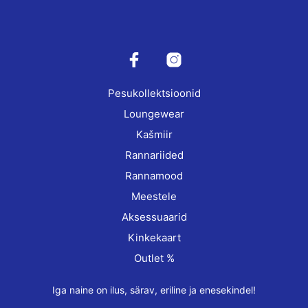
The
The
options
opti
may
may
be
be
chosen
cho
on
on
Pesukollektsioonid
the
the
product
prod
Loungewear
page
pag
Kašmiir
Rannariided
Rannamood
Meestele
Aksessuaarid
Kinkekaart
Outlet %
Iga naine on ilus, särav, eriline ja enesekindel!