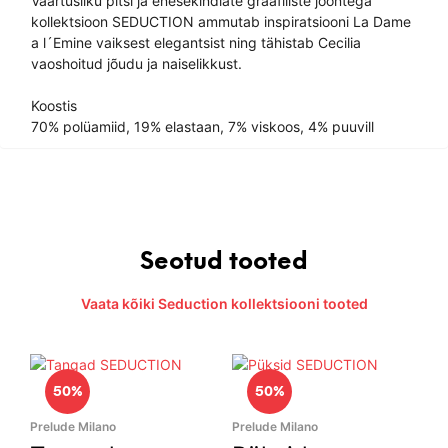
Väärtusliku pitsi ja enesekindlate graafiliste joontega
kollektsioon SEDUCTION ammutab inspiratsiooni La Dame
a l´Emine vaiksest elegantsist ning tähistab Cecilia
vaoshoitud jõudu ja naiselikkust.
Koostis
70% polüamiid, 19% elastaan, 7% viskoos, 4% puuvill
Seotud tooted
Vaata kõiki Seduction kollektsiooni tooted
50%
50%
Prelude Milano
Prelude Milano