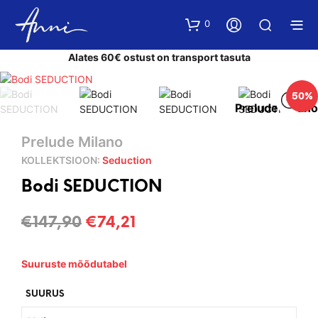
0
Alates 60€ ostust on transport tasuta
50%
Prelude Milano
Prelude Milano
KOLLEKTSIOON:
Seduction
Bodi SEDUCTION
Algne
Current
€
147,90
€
74,21
hind
price
Suuruste mõõdutabel
oli:
is:
€147,90.
€74,21.
SUURUS