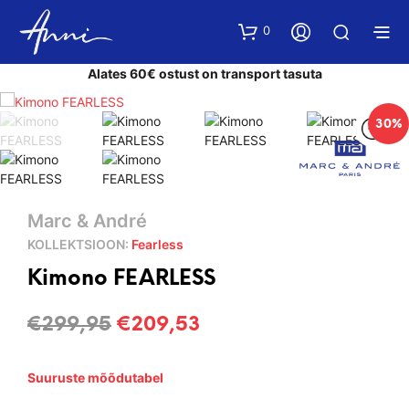
0
Alates 60€ ostust on transport tasuta
30%
Marc & André
KOLLEKTSIOON:
Fearless
Kimono FEARLESS
Algne
Current
€
299,95
€
209,53
hind
price
Suuruste mõõdutabel
oli:
is: