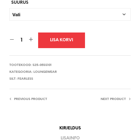
€299,95.
€209,53.
SUURUS
LISA KORVI
TOOTEKOOD:
S25-05SS101
KATEGOORIA:
LOUNGEWEAR
SILT:
FEARLESS
PREVIOUS PRODUCT
NEXT PRODUCT
KIRJELDUS
LISAINFO