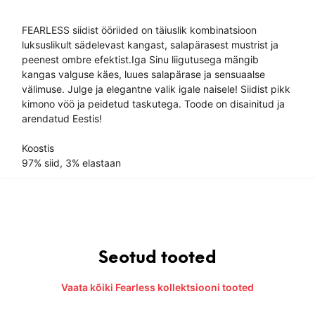
FEARLESS siidist ööriided on täiuslik kombinatsioon
luksuslikult sädelevast kangast, salapärasest mustrist ja
peenest ombre efektist.Iga Sinu liigutusega mängib
kangas valguse käes, luues salapärase ja sensuaalse
välimuse. Julge ja elegantne valik igale naisele! Siidist pikk
kimono vöö ja peidetud taskutega. Toode on disainitud ja
arendatud Eestis!
Koostis
97% siid, 3% elastaan
Seotud tooted
Vaata kõiki Fearless kollektsiooni tooted