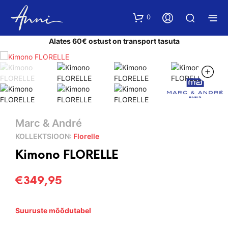
0
Alates 60€ ostust on transport tasuta
Marc & André
KOLLEKTSIOON:
Florelle
Kimono FLORELLE
€
349,95
Suuruste mõõdutabel