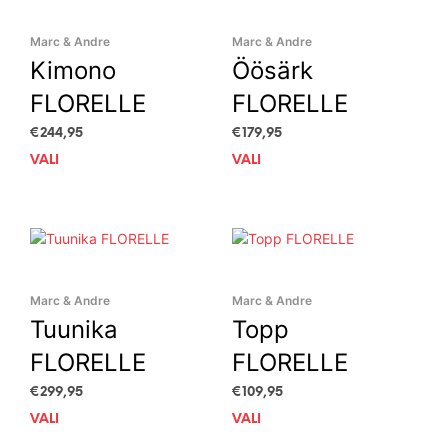
Marc & Andre
Marc & Andre
Kimono
Öösärk
FLORELLE
FLORELLE
€
244,95
€
179,95
VALI
This
VALI
This
product
prod
has
has
multiple
mult
variants.
vari
The
The
options
opti
Marc & Andre
Marc & Andre
may
may
Tuunika
Topp
be
be
chosen
cho
FLORELLE
FLORELLE
on
on
the
the
€
299,95
€
109,95
product
prod
VALI
This
VALI
This
page
pag
product
prod