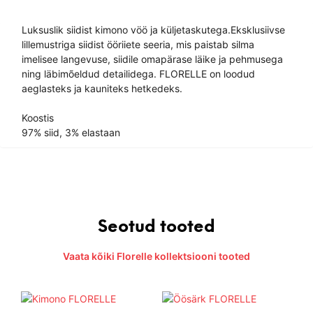
Luksuslik siidist kimono vöö ja küljetaskutega.Eksklusiivse
lillemustriga siidist ööriiete seeria, mis paistab silma
imelisee langevuse, siidile omapärase läike ja pehmusega
ning läbimõeldud detailidega. FLORELLE on loodud
aeglasteks ja kauniteks hetkedeks.
Koostis
97% siid, 3% elastaan
Seotud tooted
Vaata kõiki Florelle kollektsiooni tooted