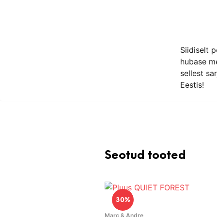
Siidiselt
hubase me
sellest sa
Eestis!
Seotud tooted
30%
Marc & Andre