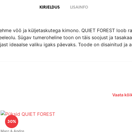
KIRJELDUS
LISAINFO
 pehme vöö ja küljetaskutega kimono. QUIET FOREST loob rah
eleolu. Sügav tumeroheline toon on täis soojust ja tasakaa
rjast ideaalse valiku igaks päevaks. Toode on disainitud ja 
Vaata kõik
30%
Marc & Andre