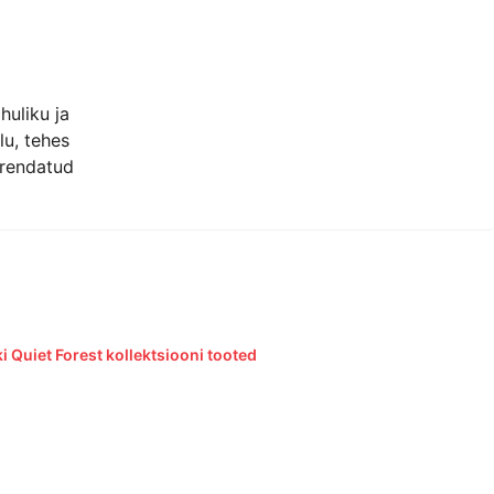
uliku ja
lu, tehes
arendatud
i Quiet Forest kollektsiooni tooted