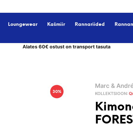
Loungewear
Kašmiir
Rannariided
Ranna
Alates 60€ ostust on transport tasuta
Marc & Andr
30%
KOLLEKTSIOON:
Q
Kimon
FORES