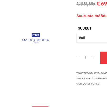
Alg
€
99,95
€
69
hin
Suuruste mõõdu
oli:
€99
SUURUS
TOOTEKOOD:
W25-04MD
KATEGOORIA:
LOUNGE
SILT:
QUIET FOREST