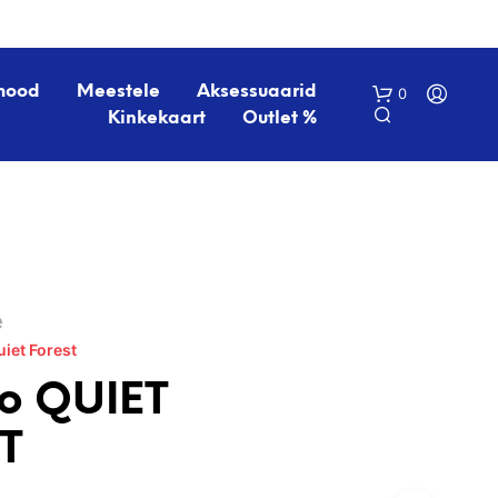
mood
Meestele
Aksessuaarid
0
Kinkekaart
Outlet %
é
uiet Forest
O
S
o QUIET
T
U
T
K
O
R