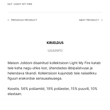
SILT:
LIGHT MY FIRE
PREVIOUS PRODUCT
NEXT PRODUCT
KIRJELDUS
LISAINFO
Maison Jolidoni disainitud kollektsioon Light My Fire katab
teie keha nagu uhke loor, ühendades läbipaistvuse ja
helendava tikandi. Kollektsioon kujundab teie naiselikku
figuuri erakordse sensuaalsusega.
Koostis. 56% polüamiid, 19% polüester, 15% puuvill, 10%
elastaan.