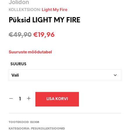
Jolidon
KOLLEKTSIOON:
Light My Fire
Püksid LIGHT MY FIRE
Algne
Current
€
49,90
€
19,96
hind
price
Suuruste mõõdutabel
oli:
is:
€49,90.
€19,96.
SUURUS
LISA KORVI
TOOTEKOOD:
D2308
KATEGOORIA:
PESUKOLLEKTSIOONID