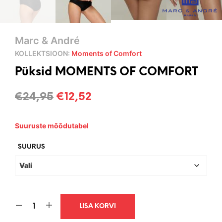
Marc & André
KOLLEKTSIOON:
Moments of Comfort
Püksid MOMENTS OF COMFORT
Algne
Current
€
24,95
€
12,52
hind
price
Suuruste mõõdutabel
oli:
is:
€24,95.
€12,52.
SUURUS
LISA KORVI