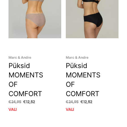
Marc & Andre
Marc & Andre
Püksid
Püksid
MOMENTS
MOMENTS
OF
OF
COMFORT
COMFORT
Algne
Current
Algne
Current
€
24,95
€
12,52
€
24,95
€
12,52
hind
price
hind
price
VALI
This
VALI
This
oli:
is:
oli:
is:
product
prod
€24,95.
€12,52.
€24,95.
€12,52.
has
has