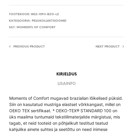
TOOTEKOOD:
W22-1093-BZO-LZ
KATEGOORIA:
PESUKOLLEKTSIOONID
SILT:
MOMENTS OF COMFORT
PREVIOUS PRODUCT
NEXT PRODUCT
KIRJELDUS
LISAINFO
Moments of Comfort mugavad brazialian lõikelised püksid.
Siin on kasutatud mustriga elastset võrkkangast, millel on
OEKO TEX sertifikaat. * OEKO-TEX® STANDARD 100 on
üks maailma tuntumaid tekstiilimaterjalide märgistusi, mis
tagab, et neid tooteid on põhjalikult testitud teatud
kahjulike ainete suhtes ja seetõttu on need inimese