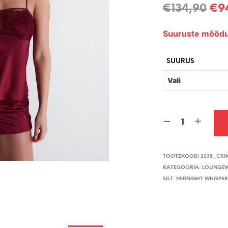
Al
€
134,90
€
9
hin
Suuruste mõõdu
oli:
€13
SUURUS
TOOTEKOOD:
2S38_CRI
KATEGOORIA:
LOUNGE
SILT:
MIDNIGHT WHISPE