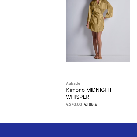
Aubade
Kimono MIDNIGHT
WHISPER
Algne
Current
€
270,00
€
188,61
hind
price
VALI
This
oli:
is:
product
€270,00.
€188,61.
has
multiple