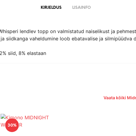
KIRJELDUS
LISAINFO
hisperi lendlev topp on valmistatud naiselikust ja pehmest 
 ja siidkanga vaheldumine loob ebatavalise ja silmipüüdva di
2% siid, 8% elastaan
Vaata kõiki Mid
30%