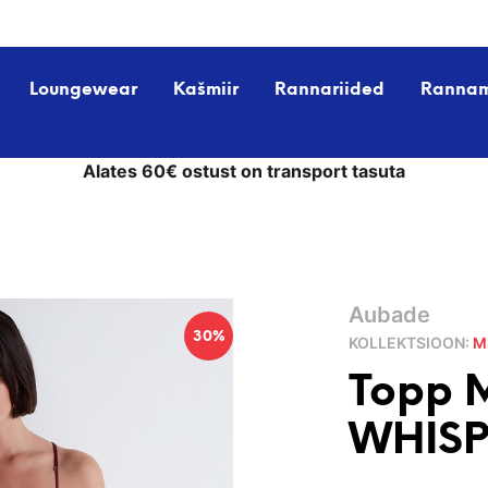
Loungewear
Kašmiir
Rannariided
Ranna
Alates 60€ ostust on transport tasuta
Aubade
30%
KOLLEKTSIOON:
M
Topp 
WHISP