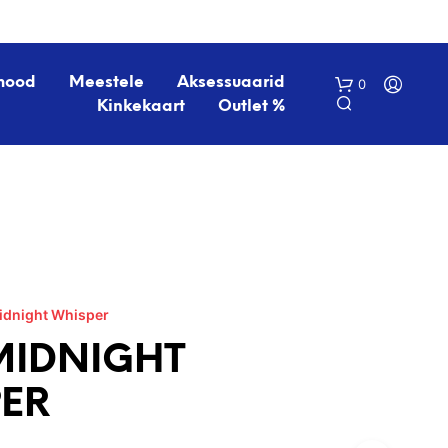
mood
Meestele
Aksessuaarid
0
Kinkekaart
Outlet %
idnight Whisper
O
S
MIDNIGHT
T
U
ER
K
O
R