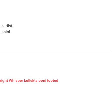
siidist.
saini.
night Whisper kollektsiooni tooted