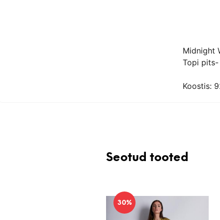
Midnight W
Topi pits-
Koostis: 9
Seotud tooted
30%