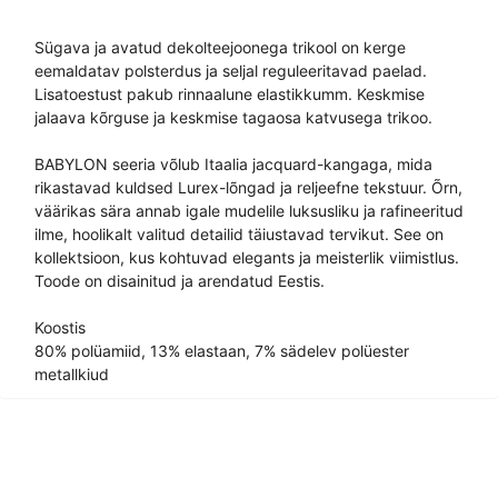
Sügava ja avatud dekolteejoonega trikool on kerge
eemaldatav polsterdus ja seljal reguleeritavad paelad.
Lisatoestust pakub rinnaalune elastikkumm. Keskmise
jalaava kõrguse ja keskmise tagaosa katvusega trikoo.
BABYLON seeria võlub Itaalia jacquard-kangaga, mida
rikastavad kuldsed Lurex-lõngad ja reljeefne tekstuur. Õrn,
väärikas sära annab igale mudelile luksusliku ja rafineeritud
ilme, hoolikalt valitud detailid täiustavad tervikut. See on
kollektsioon, kus kohtuvad elegants ja meisterlik viimistlus.
Toode on disainitud ja arendatud Eestis.
Koostis
80% polüamiid, 13% elastaan, 7% sädelev polüester
metallkiud