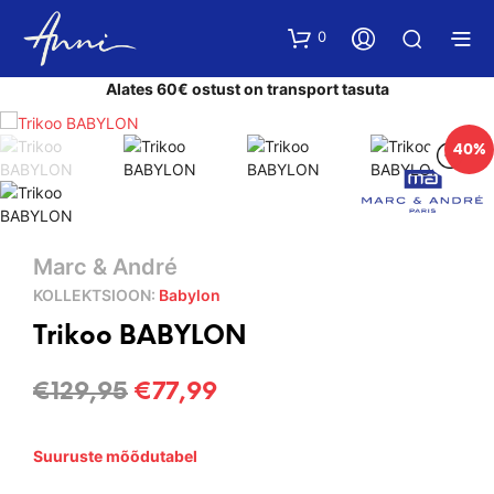
0
Alates 60€ ostust on transport tasuta
40%
Marc & André
KOLLEKTSIOON:
Babylon
Trikoo BABYLON
Algne
Current
€
129,95
€
77,99
hind
price
Suuruste mõõdutabel
oli:
is: