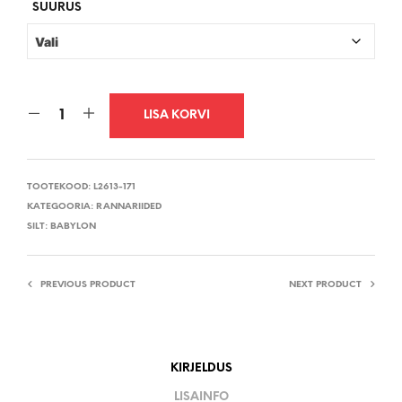
€129,95.
€77,99.
SUURUS
LISA KORVI
TOOTEKOOD:
L2613-171
KATEGOORIA:
RANNARIIDED
SILT:
BABYLON
PREVIOUS PRODUCT
NEXT PRODUCT
KIRJELDUS
LISAINFO