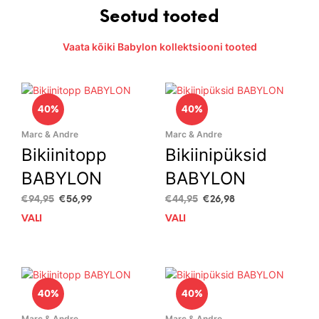
Seotud tooted
Vaata kõiki Babylon kollektsiooni tooted
40%
40%
Marc & Andre
Marc & Andre
Bikiinitopp
Bikiinipüksid
BABYLON
BABYLON
Algne
Current
Algne
Current
€
94,95
€
56,99
€
44,95
€
26,98
hind
price
hind
price
VALI
This
VALI
This
oli:
is:
oli:
is:
product
prod
€94,95.
€56,99.
€44,95.
€26,98.
has
has
multiple
mult
variants.
vari
40%
40%
The
The
options
opti
Marc & Andre
Marc & Andre