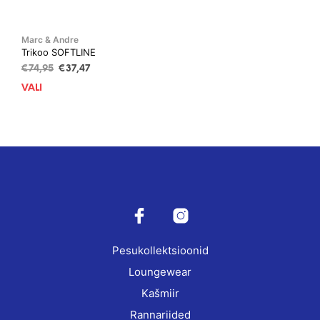
Marc & Andre
Trikoo SOFTLINE
Algne
Current
€
74,95
€
37,47
hind
price
VALI
This
oli:
is:
product
€74,95.
€37,47.
has
multiple
variants.
The
options
may
be
chosen
on
Pesukollektsioonid
the
product
Loungewear
page
Kašmiir
Rannariided