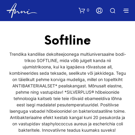
0
Softline
Trendika kandilise dekolteejoonega multiuniversaalne bodi-
trikoo SOFTLINE, mida võib julgelt kanda nii
ujumistrikoona, kui ka igapäeva rõivastuse all,
kombineerides seda teksade, seelikute või jakkidega. Tegu
on täielikult pehme korviga mudeliga, millel on topeltkiht
ANTIBAKTERIAALSET* pealiskangast. Mõnusalt elastne,
pehme ning vastupidav! *SILVERPLUS® hõbeioonide
tehnoloogia kaitseb teie teie rõivaid ebameeldiva lõhna
eest isegi madalatel pesutemperatuuridel. Positiivse
laenguga vabadel hõbeioonidel on bakteriostaatiline toime.
Antibakteriaalne efekt kestab kangal kuni 20 pesukorda ja
on vastupidav staphylococcus aureus ja escherichia coli
bakteritele. Innovatiivne teadus kuumaks suveks!