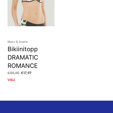
Marc & Andre
Bikiinitopp
DRAMATIC
ROMANCE
Algne
Current
€
59,90
€
17,97
hind
price
VALI
This
oli:
is:
product
€59,90.
€17,97.
has
multiple
variants.
The
options