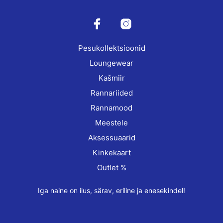
may
be
chosen
on
Pesukollektsioonid
the
product
Loungewear
page
Kašmiir
Rannariided
Rannamood
Meestele
Aksessuaarid
Kinkekaart
Outlet %
Iga naine on ilus, särav, eriline ja enesekindel!