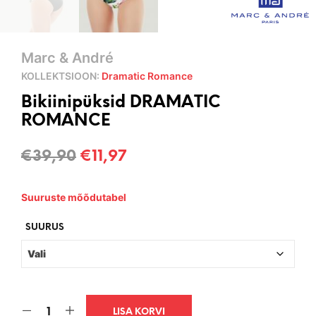
Marc & André
KOLLEKTSIOON:
Dramatic Romance
Bikiinipüksid DRAMATIC
ROMANCE
Algne
Current
€
39,90
€
11,97
hind
price
Suuruste mõõdutabel
oli:
is:
€39,90.
€11,97.
SUURUS
LISA KORVI