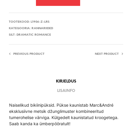
TOOTEKOOD:
L1906-Z-LRS
KATEGOORIA:
RANNARIIDED
SILT:
DRAMATIC ROMANCE
PREVIOUS PRODUCT
NEXT PRODUCT
KIRJELDUS
LISAINFO
Naiselikud bikiinipüksid. Pükse kaunistab Marc&André
eksklusiivne metsik džunglimuster kombineeritud
tumerohelise värviga. Külgedelt kaunistatud kroogetega.
Saab kanda ka ümberpööratult!