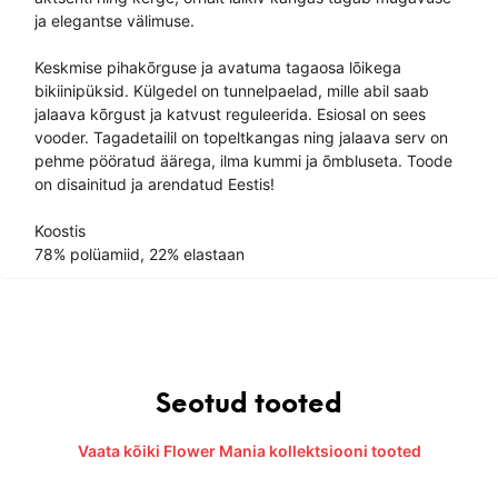
ja elegantse välimuse.
Keskmise pihakõrguse ja avatuma tagaosa lõikega
bikiinipüksid. Külgedel on tunnelpaelad, mille abil saab
jalaava kõrgust ja katvust reguleerida. Esiosal on sees
vooder. Tagadetailil on topeltkangas ning jalaava serv on
pehme pööratud äärega, ilma kummi ja õmbluseta. Toode
on disainitud ja arendatud Eestis!
Koostis
78% polüamiid, 22% elastaan
Seotud tooted
Vaata kõiki Flower Mania kollektsiooni tooted