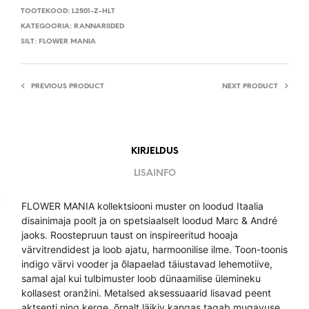
TOOTEKOOD:
L2501-Z-HLT
KATEGOORIA:
RANNARIIDED
SILT:
FLOWER MANIA
PREVIOUS PRODUCT
NEXT PRODUCT
KIRJELDUS
LISAINFO
FLOWER MANIA kollektsiooni muster on loodud Itaalia
disainimaja poolt ja on spetsiaalselt loodud Marc & André
jaoks. Roostepruun taust on inspireeritud hooaja
värvitrendidest ja loob ajatu, harmoonilise ilme. Toon-toonis
indigo värvi vooder ja õlapaelad täiustavad lehemotiive,
samal ajal kui tulbimuster loob dünaamilise ülemineku
kollasest oranžini. Metalsed aksessuaarid lisavad peent
aktsenti ning kerge, õrnalt läikiv kangas tagab mugavuse