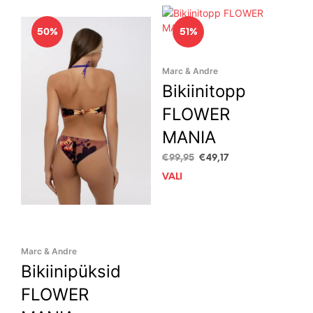
50%
51%
Marc & Andre
Bikiinitopp
FLOWER
MANIA
Algne
Current
€
99,95
€
49,17
hind
price
VALI
This
oli:
is:
prod
€99,95.
€49,17.
has
mult
vari
Marc & Andre
The
opti
Bikiinipüksid
may
FLOWER
be
cho