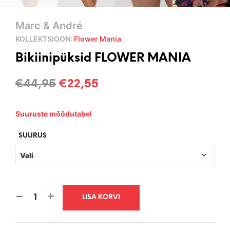
Marc & André
KOLLEKTSIOON:
Flower Mania
Bikiinipüksid FLOWER MANIA
Algne
Current
€
44,95
€
22,55
hind
price
Suuruste mõõdutabel
oli:
is:
€44,95.
€22,55.
SUURUS
LISA KORVI