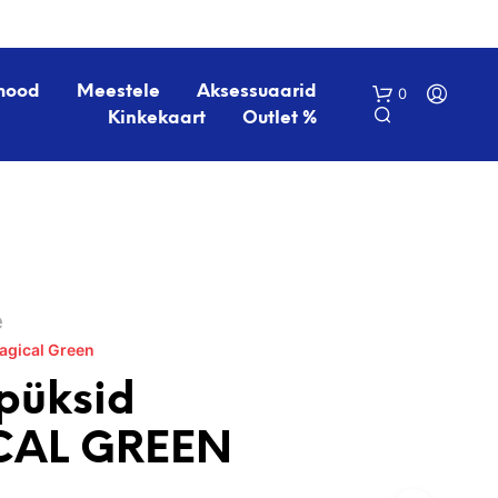
mood
Meestele
Aksessuaarid
0
Kinkekaart
Outlet %
é
agical Green
O
S
ipüksid
T
U
CAL GREEN
K
O
R