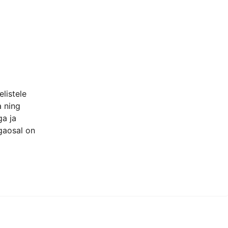
listele
a ning
ga ja
agaosal on