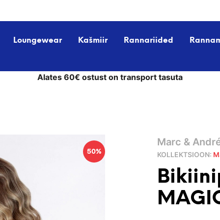
Loungewear
Kašmiir
Rannariided
Ranna
Alates 60€ ostust on transport tasuta
Marc & Andr
50%
KOLLEKTSIOON:
M
Bikiin
MAGI