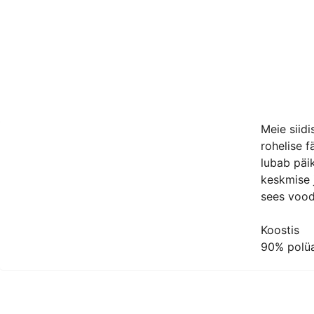
Meie siid
rohelise 
lubab päik
keskmise j
sees voode
Koostis
90% polüa