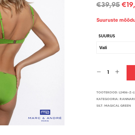
Alg
€
39,95
€
19
hin
Suuruste mõõdu
oli:
€39
SUURUS
TOOTEKOOD:
L2406-Z-L
KATEGOORIA:
RANNARI
SILT:
MAGICAL GREEN