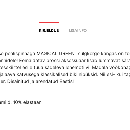
KIRJELDUS
LISAINFO
ise pealispinnaga MAGICAL GREEN’i sulgkerge kangas on tõe
fännidele! Eemaldatav prossi aksessuaar lisab lummavat sär
esekiirtel esile tuua sädeleva lehemotiivi. Madala vöökoha
alaava katvusega klassikalised bikiinipüksid. Nii esi- kui t
r. Disainitud ja arendatud Eestis!
miid, 10% elastaan