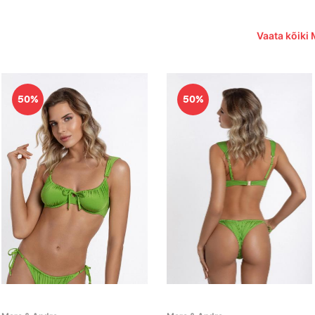
Vaata kõiki 
50%
50%