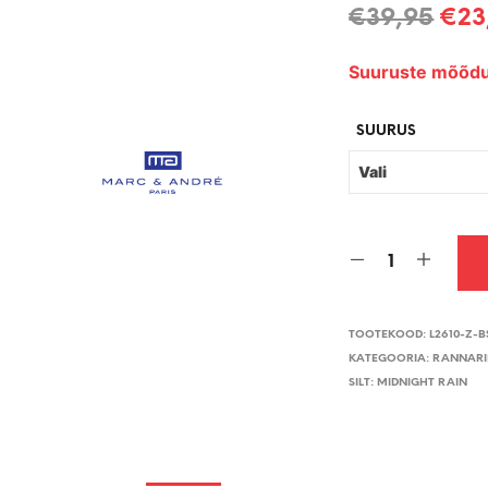
Alg
€
39,95
€
23
hin
Suuruste mõõdu
oli:
€39
SUURUS
TOOTEKOOD:
L2610-Z-B
KATEGOORIA:
RANNARI
SILT:
MIDNIGHT RAIN