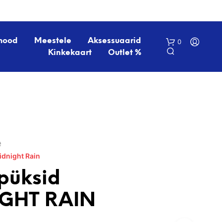
mood
Meestele
Aksessuaarid
0
Kinkekaart
Outlet %
é
idnight Rain
O
S
ipüksid
T
U
GHT RAIN
K
O
R