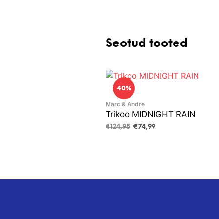
Seotud tooted
40%
Marc & Andre
Trikoo MIDNIGHT RAIN
Algne
Current
€
124,95
€
74,99
hind
price
VALI
This
oli:
is:
product
€124,95.
€74,99.
has
multiple
variants.
The
options