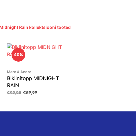
 Midnight Rain kollektsiooni tooted
40%
Marc & Andre
Bikiinitopp MIDNIGHT
RAIN
Algne
Current
€
99,95
€
59,99
hind
price
VALI
This
oli:
is:
product
€99,95.
€59,99.
has
multiple
variants.