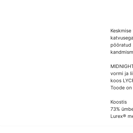
Keskmise v
katvusega
pööratud 
kandmismu
MIDNIGHT 
vormi ja l
koos LYCR
Toode on d
Koostis
73% ümber
Lurex® me