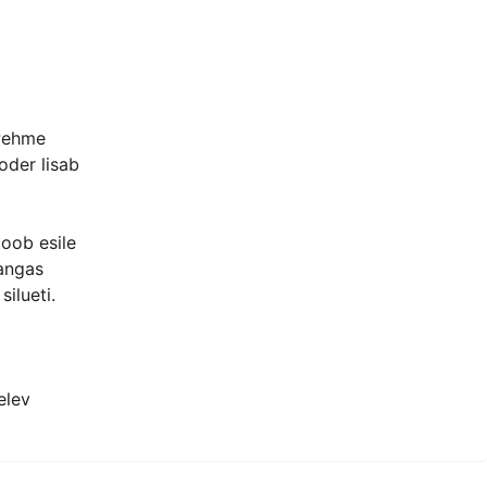
 Pehme
oder lisab
oob esile
kangas
ilueti.
elev