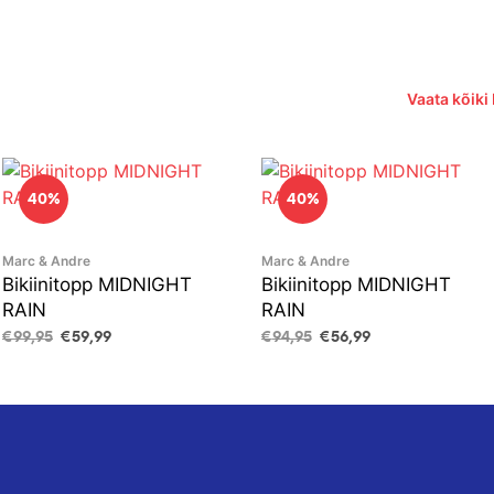
Vaata kõiki
40%
40%
Marc & Andre
Marc & Andre
Bikiinitopp MIDNIGHT
Bikiinitopp MIDNIGHT
RAIN
RAIN
Algne
Current
Algne
Current
€
99,95
€
59,99
€
94,95
€
56,99
hind
price
hind
price
VALI
This
VALI
This
oli:
is:
oli:
is:
product
product
€99,95.
€59,99.
€94,95.
€56,99.
has
has
multiple
multiple
variants.
variants.