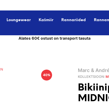
Loungewear
Kašmiir
Rannariided
Ranna
Alates 60€ ostust on transport tasuta
Marc & Andr
40%
KOLLEKTSIOON:
M
Bikiin
MIDNI