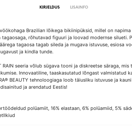
KIRJELDUS
LISAINFO
öökohaga Brazilian lõikega bikiinipüksid, millel on napima
 tagaosaga, rõhutavad figuuri ja loovad modernse silueti.
äärega tagaosa tagab sileda ja mugava istuvuse, esiosa vo
gavust ja kindla tunde.
RAIN seeria võlub sügava tooni ja diskreetse säraga, mis t
iikumise. Innovaatiline, taaskasutatud lõngast valmistatud 
A® BEAUTY tehnoloogiaga loob täiusliku istuvuse ja kauni s
isainitud ja arendatud Eestis!
töödeldud polüamiit, 16% elastaan, 6% polüamiid, 5% säd
tllkiud