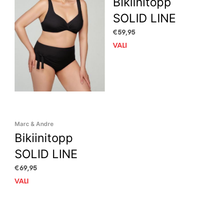
Bikiinitopp
SOLID LINE
€
59,95
VALI
This
prod
has
mult
vari
The
opti
may
Marc & Andre
be
Bikiinitopp
cho
on
SOLID LINE
the
€
69,95
prod
pag
VALI
This
product
has
multiple