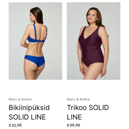
variants.
The
options
may
be
chosen
on
the
product
page
Marc & Andre
Marc & Andre
Bikiinipüksid
Trikoo SOLID
SOLID LINE
LINE
€
32,95
€
99,95