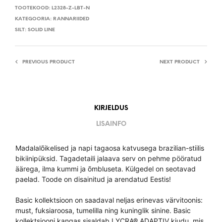
TOOTEKOOD:
L2328-Z-LBT-N
KATEGOORIA:
RANNARIIDED
SILT:
SOLID LINE
PREVIOUS PRODUCT
NEXT PRODUCT
KIRJELDUS
LISAINFO
Madalalõikelised ja napi tagaosa katvusega brazilian-stiilis
bikiinipüksid. Tagadetaili jalaava serv on pehme pööratud
äärega, ilma kummi ja õmbluseta. Külgedel on seotavad
paelad. Toode on disainitud ja arendatud Eestis!
Basic kollektsioon on saadaval neljas erinevas värvitoonis:
must, fuksiaroosa, tumelilla ning kuninglik sinine. Basic
kollektsiooni kangas sisaldab LYCRA® ADAPTIV kiudu, mis