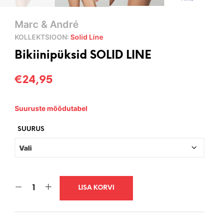
Marc & André
KOLLEKTSIOON:
Solid Line
Bikiinipüksid SOLID LINE
€
24,95
Suuruste mõõdutabel
SUURUS
LISA KORVI