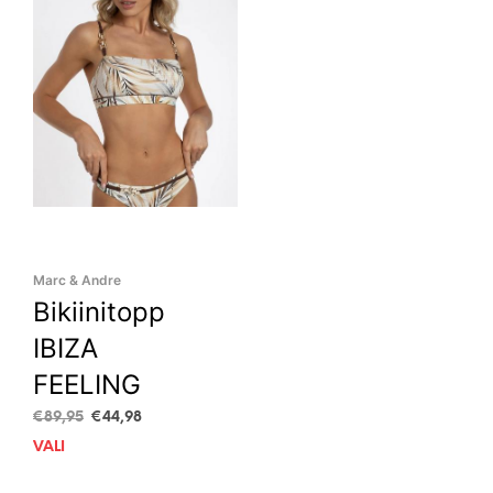
Marc & Andre
Bikiinitopp
IBIZA
FEELING
Algne
Current
€
89,95
€
44,98
hind
price
VALI
This
oli:
is:
product
€89,95.
€44,98.