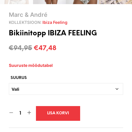
Marc & André
KOLLEKTSIOON:
Ibiza Feeling
Bikiinitopp IBIZA FEELING
Algne
Current
€
94,95
€
47,48
hind
price
Suuruste mõõdutabel
oli:
is:
€94,95.
€47,48.
SUURUS
LISA KORVI