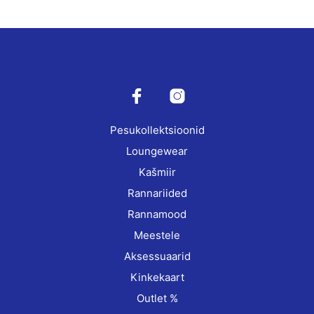
has
multiple
variants.
The
options
may
be
chosen
on
Pesukollektsioonid
the
product
Loungewear
page
Kašmiir
Rannariided
Rannamood
Meestele
Aksessuaarid
Kinkekaart
Outlet %