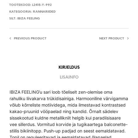
TOOTEKOOD:
L2415-Y-992
KATEGOORIA:
RANNARIIDED
SILT:
IBIZA FEELING
PREVIOUS PRODUCT
NEXT PRODUCT
KIRJELDUS
LISAINFO
IBIZA FEELING’u sari loob tõeliselt zen-olemise oma
rahuliku liivakarva trükidisainiga. Harmooniline värvigamma
võlub kõrreliste motiividega, mida ilmestavad kontrastsed
kakao-pruunid vööpaelad ning kandid. Õrnalt sädelev
sissekootud kuldne metallikniit helgib kui paradiisisaare
vee sillerdus. Vormitud korvide ja tugikaartega balconette-
stiilis bikiinitopp. Push-up padjad on seest eemaldatavad.
Topil on reguleeritavad ja eemaldatavad õlapaelad.