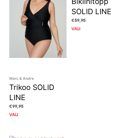
Bikiinitopp
SOLID LINE
€
59,95
VALI
This
prod
has
mult
vari
The
opti
may
Marc & Andre
be
Trikoo SOLID
cho
on
LINE
the
€
99,95
prod
pag
VALI
This
product
has
multiple