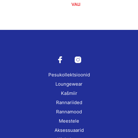
page
VALI
This
prod
has
mult
vari
The
opti
may
be
cho
on
Pesukollektsioonid
the
prod
Loungewear
pag
Kašmiir
Rannariided
Rannamood
Meestele
Aksessuaarid