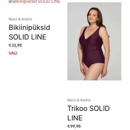
variants.
The
options
Marc & Andre
may
Bikiinipüksid
be
chosen
SOLID LINE
on
the
€
32,95
product
VALI
This
page
product
has
multiple
variants.
The
options
may
Marc & Andre
be
Trikoo SOLID
chosen
on
LINE
the
product
€
99,95