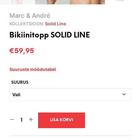
Marc & André
KOLLEKTSIOON:
Solid Line
Bikiinitopp SOLID LINE
€
59,95
Suuruste mõõdutabel
SUURUS
LISA KORVI