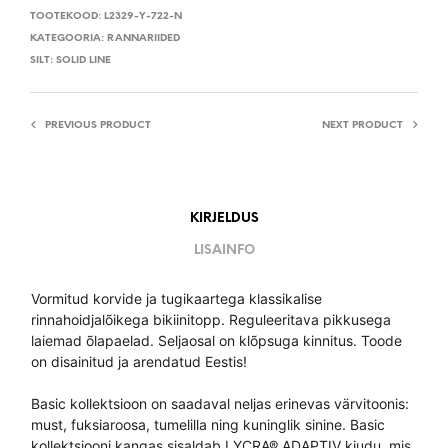
TOOTEKOOD:
L2329-Y-722-N
KATEGOORIA:
RANNARIIDED
SILT:
SOLID LINE
PREVIOUS PRODUCT
NEXT PRODUCT
KIRJELDUS
LISAINFO
Vormitud korvide ja tugikaartega klassikalise
rinnahoidjalõikega bikiinitopp. Reguleeritava pikkusega
laiemad õlapaelad. Seljaosal on klõpsuga kinnitus. Toode
on disainitud ja arendatud Eestis!
Basic kollektsioon on saadaval neljas erinevas värvitoonis:
must, fuksiaroosa, tumelilla ning kuninglik sinine. Basic
kollektsiooni kangas sisaldab LYCRA® ADAPTIV kiudu, mis