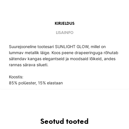
KIRJELDUS
LISAINFO
Suurejooneline tootesari SUNLIGHT GLOW, millel on
lummav metallik läige. Koos peene drapeeringuga rõhutab
sätendav kangas elegantseid ja moodsaid lõikeid, andes
rannas särava silueti.
Koostis:
85% polüester, 15% elastaan
Seotud tooted