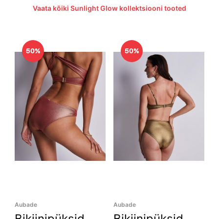
Vaata kõiki Sunlight Glow kollektsiooni tooted
50%
50%
Aubade
Aubade
Bikiinipüksid
Bikiinipüksid