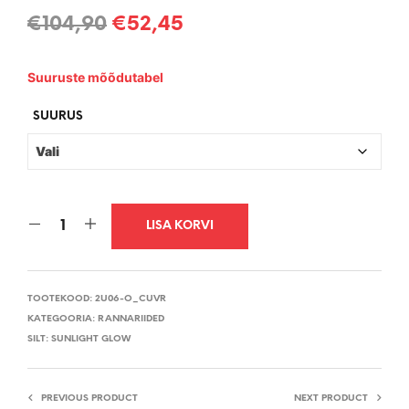
Algne
Current
€
104,90
€
52,45
hind
price
Suuruste mõõdutabel
oli:
is:
€104,90.
€52,45.
SUURUS
LISA KORVI
TOOTEKOOD:
2U06-O_CUVR
KATEGOORIA:
RANNARIIDED
SILT:
SUNLIGHT GLOW
PREVIOUS PRODUCT
NEXT PRODUCT