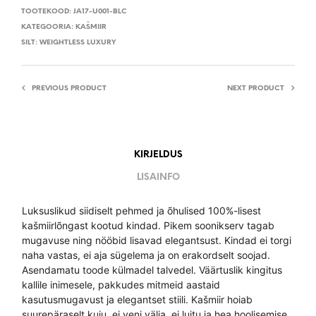
TOOTEKOOD:
JA17-U001-BLC
KATEGOORIA:
KAŠMIIR
SILT:
WEIGHTLESS LUXURY
PREVIOUS PRODUCT
NEXT PRODUCT
KIRJELDUS
LISAINFO
Luksuslikud siidiselt pehmed ja õhulised 100%-lisest
kašmiirlõngast kootud kindad. Pikem soonikserv tagab
mugavuse ning nööbid lisavad elegantsust. Kindad ei torgi
naha vastas, ei aja sügelema ja on erakordselt soojad.
Asendamatu toode külmadel talvedel. Väärtuslik kingitus
kallile inimesele, pakkudes mitmeid aastaid
kasutusmugavust ja elegantset stiili. Kašmiir hoiab
suurepäraselt kuju, ei veni välja, ei luitu ja hea hoolisemise