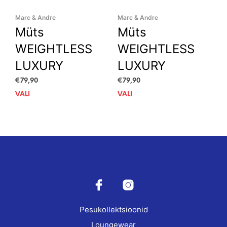
Marc & Andre
Marc & Andre
Müts
Müts
WEIGHTLESS
WEIGHTLESS
LUXURY
LUXURY
€
79,90
€
79,90
VALI
This
VALI
This
product
prod
has
has
multiple
mult
variants.
vari
The
The
options
opti
may
may
be
be
chosen
cho
on
on
Pesukollektsioonid
the
the
product
prod
Loungewear