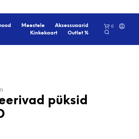
mood
Meestele
Aksessuaarid
0
Kinkekaart
Outlet %
on
eerivad püksid
O
S
D
T
U
K
O
R