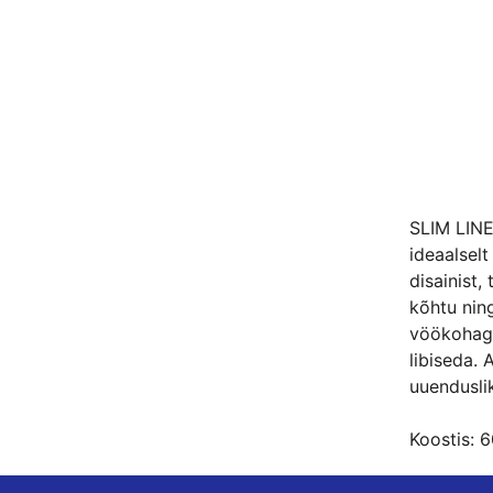
SLIM LINE
ideaalselt
disainist,
kõhtu ning
vöökohaga 
libiseda. 
uuenduslik
Koostis: 