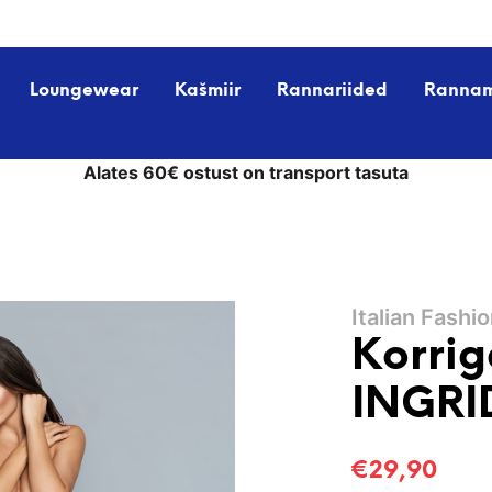
Loungewear
Kašmiir
Rannariided
Ranna
Alates 60€ ostust on transport tasuta
Italian Fashi
Korrig
INGRI
€
29,90