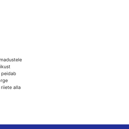
omadustele
ikust
t peidab
õrge
iiete alla