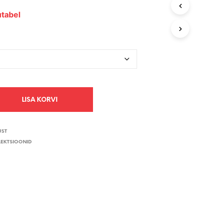
V
tabel
I
S
E
I
O
L
E
T
O
O
LISA KORVI
T
E
I
UST
D
.
LEKTSIOONID