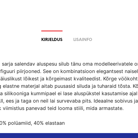
KIRJELDUS
LISAINFO
 sarja salendav aluspesu silub tänu oma modelleerivatele 
 figuuri piirjooned. See on kombinatsioon elegantsest naisel
 täiuslikust lõikest ja kõrgeimast kvaliteedist. Kõrge vöökoh
 elastne materjal aitab puusasid siluda ja tuharaid tõsta. K
silikooniga kummipael ei lase aluspükstel kasutamise ajal r
All, ees ja taga on neil lai survevaba pits. Ideaalne sobivus ja
 viimistlus panevad teid looma stiili, mida armastate.
60% polüamiid, 40% elastaan