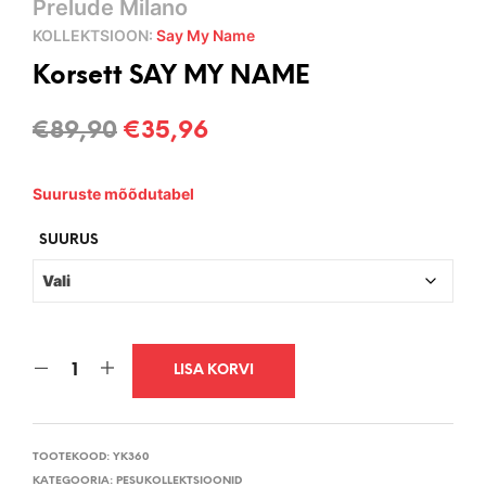
Prelude Milano
KOLLEKTSIOON:
Say My Name
Korsett SAY MY NAME
Algne
Current
€
89,90
€
35,96
hind
price
Suuruste mõõdutabel
oli:
is:
€89,90.
€35,96.
SUURUS
LISA KORVI
TOOTEKOOD:
YK360
KATEGOORIA:
PESUKOLLEKTSIOONID