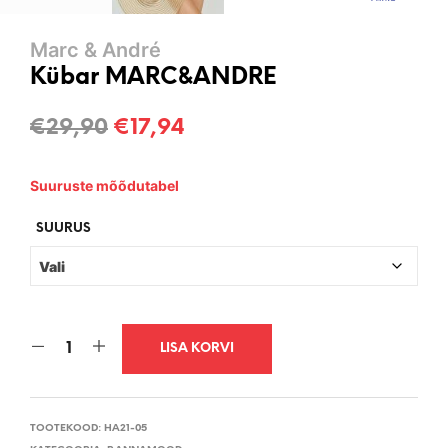
Marc & André
Kübar MARC&ANDRE
Algne
Current
€
29,90
€
17,94
hind
price
Suuruste mõõdutabel
oli:
is:
€29,90.
€17,94.
SUURUS
LISA KORVI
TOOTEKOOD:
HA21-05