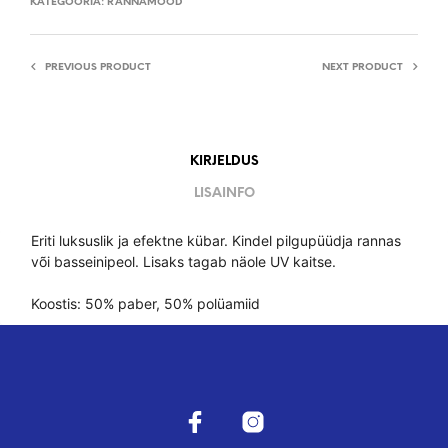
KATEGOORIA:
RANNAMOOD
PREVIOUS PRODUCT
NEXT PRODUCT
KIRJELDUS
LISAINFO
Eriti luksuslik ja efektne kübar. Kindel pilgupüüdja rannas
või basseinipeol. Lisaks tagab näole UV kaitse.
Koostis: 50% paber, 50% polüamiid