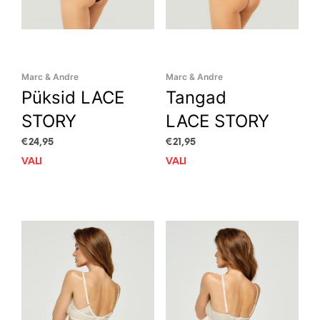
Marc & Andre
Marc & Andre
Püksid LACE
Tangad
STORY
LACE STORY
€
24,95
€
21,95
VALI
This
VALI
This
product
prod
has
has
multiple
mult
variants.
vari
The
The
options
opti
may
may
be
be
chosen
cho
on
on