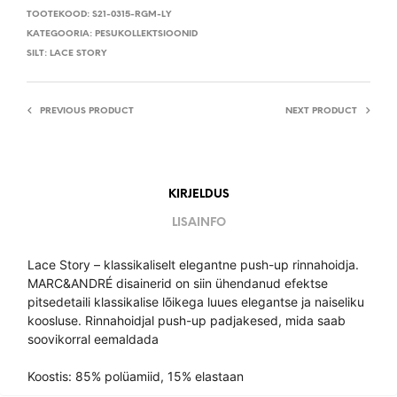
TOOTEKOOD:
S21-0315-RGM-LY
KATEGOORIA:
PESUKOLLEKTSIOONID
SILT:
LACE STORY
PREVIOUS PRODUCT
NEXT PRODUCT
KIRJELDUS
LISAINFO
Lace Story – klassikaliselt elegantne push-up rinnahoidja.
MARC&ANDRÉ disainerid on siin ühendanud efektse
pitsedetaili klassikalise lõikega luues elegantse ja naiseliku
koosluse. Rinnahoidjal push-up padjakesed, mida saab
soovikorral eemaldada
Koostis: 85% polüamiid, 15% elastaan