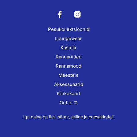
may
may
be
be
chosen
cho
on
on
Pesukollektsioonid
the
the
product
prod
Loungewear
page
pag
Kašmiir
Rannariided
Rannamood
Meestele
Aksessuaarid
Kinkekaart
Outlet %
Iga naine on ilus, särav, eriline ja enesekindel!