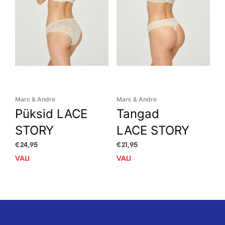
the
the
product
prod
page
pag
Marc & Andre
Marc & Andre
Püksid LACE
Tangad
STORY
LACE STORY
€
24,95
€
21,95
VALI
This
VALI
This
product
prod
has
has
multiple
mult
variants.
vari
The
The
options
opti