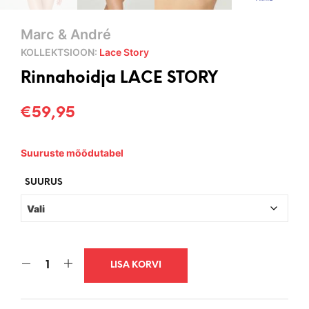
Marc & André
KOLLEKTSIOON:
Lace Story
Rinnahoidja LACE STORY
€
59,95
Suuruste mõõdutabel
SUURUS
LISA KORVI