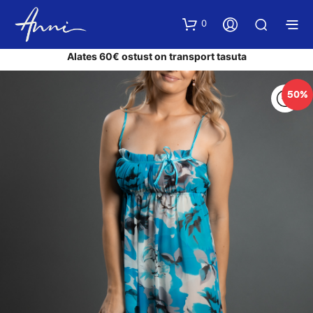
0
Alates 60€ ostust on transport tasuta
50%