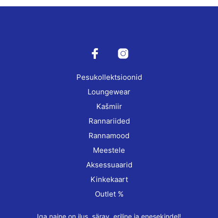
Pesukollektsioonid
Loungewear
Kašmiir
Rannariided
Rannamood
Meestele
Aksessuaarid
Kinkekaart
Outlet %
Iga naine on ilus, särav, eriline ja enesekindel!