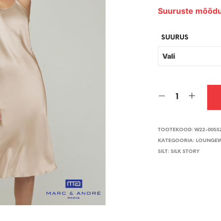
Suuruste mõõdu
SUURUS
TOOTEKOOD:
W22-00SS
KATEGOORIA:
LOUNGE
SILT:
SILK STORY