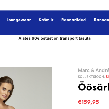
Loungewear
Kašmiir
Rannariided
Ranna
Alates 60€ ostust on transport tasuta
Marc & Andr
KOLLEKTSIOON:
S
Öösär
€
159,95