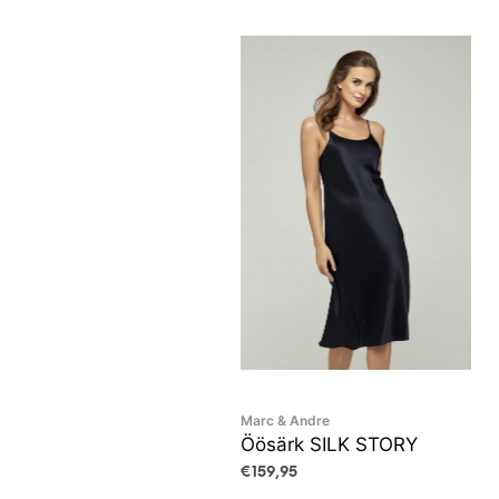
Marc & Andre
Öösärk SILK STORY
€
159,95