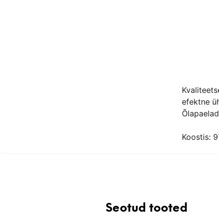
Kvaliteets
efektne üh
Õlapaelad 
Koostis: 9
Seotud tooted