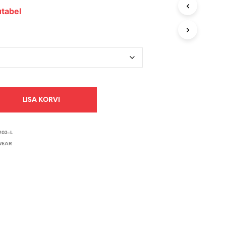
V
tabel
I
S
E
I
O
L
E
T
O
O
LISA KORVI
T
E
I
203-L
D
WEAR
.