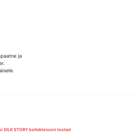
mpaatne ja
er.
isele.
ki SILK STORY kollektsiooni tooted