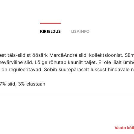
KIRJELDUS
LISAINFO
est täis-siidist öösärk Marc&André siidi kollektsioonist. Sü
evärviline siid. Lõige rõhutab kaunilt taljet. Ei ole liialt ümb
on reguleeritavad. Sobib suurepäraselt luksust hindavale na
7% siid, 3% elastaan
Vaata kõi