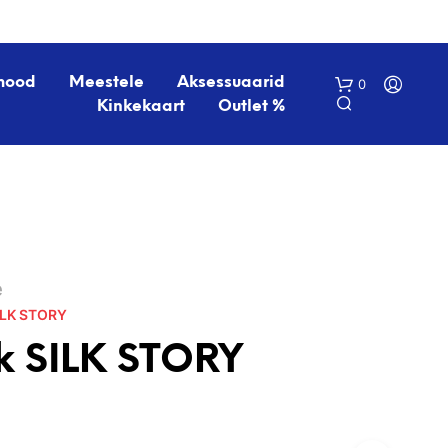
mood
Meestele
Aksessuaarid
0
Kinkekaart
Outlet %
é
ILK STORY
O
S
k SILK STORY
T
U
K
O
R