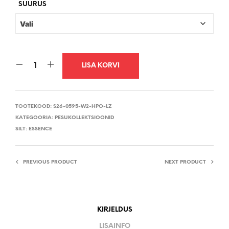
€39,95.
€23,98.
SUURUS
LISA KORVI
TOOTEKOOD:
S26-0595-W2-HPO-LZ
KATEGOORIA:
PESUKOLLEKTSIOONID
SILT:
ESSENCE
PREVIOUS PRODUCT
NEXT PRODUCT
KIRJELDUS
LISAINFO