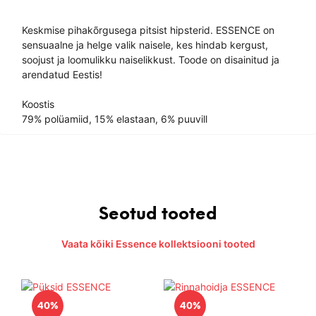
Keskmise pihakõrgusega pitsist hipsterid. ESSENCE on
sensuaalne ja helge valik naisele, kes hindab kergust,
soojust ja loomulikku naiselikkust. Toode on disainitud ja
arendatud Eestis!
Koostis
79% polüamiid, 15% elastaan, 6% puuvill
Seotud tooted
Vaata kõiki Essence kollektsiooni tooted
40%
40%