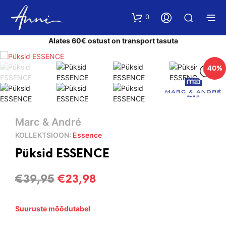
0
Alates 60€ ostust on transport tasuta
40%
Marc & André
KOLLEKTSIOON:
Essence
Püksid ESSENCE
Algne
Current
€
39,95
€
23,98
hind
price
Suuruste mõõdutabel
oli:
is: