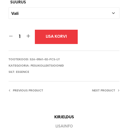
€74,95.
€44,98.
SUURUS
LISA KORVI
TOOTEKOOD:
S26-0561-02-FCS-LY
KATEGOORIA:
PESUKOLLEKTSIOONID
SILT:
ESSENCE
PREVIOUS PRODUCT
NEXT PRODUCT
KIRJELDUS
LISAINFO