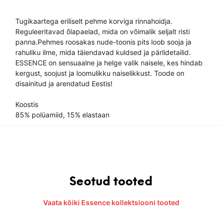
Tugikaartega eriliselt pehme korviga rinnahoidja.
Reguleeritavad õlapaelad, mida on võimalik seljalt risti
panna.Pehmes roosakas nude-toonis pits loob sooja ja
rahuliku ilme, mida täiendavad kuldsed ja pärlidetailid.
ESSENCE on sensuaalne ja helge valik naisele, kes hindab
kergust, soojust ja loomulikku naiselikkust. Toode on
disainitud ja arendatud Eestis!
Koostis
85% polüamiid, 15% elastaan
Seotud tooted
Vaata kõiki Essence kollektsiooni tooted