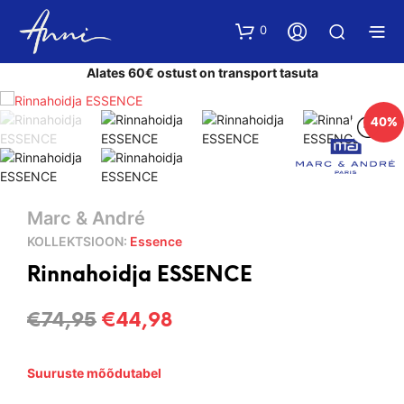
0
Alates 60€ ostust on transport tasuta
40%
Marc & André
KOLLEKTSIOON:
Essence
Rinnahoidja ESSENCE
Algne
Current
€
74,95
€
44,98
hind
price
Suuruste mõõdutabel
oli:
is: