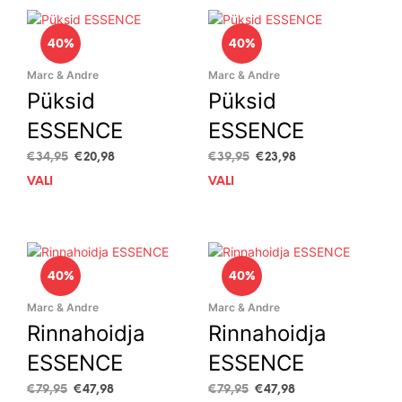
40%
40%
Marc & Andre
Marc & Andre
Püksid
Püksid
ESSENCE
ESSENCE
Algne
Current
Algne
Current
€
34,95
€
20,98
€
39,95
€
23,98
hind
price
hind
price
VALI
This
VALI
This
oli:
is:
oli:
is:
product
prod
€34,95.
€20,98.
€39,95.
€23,98.
has
has
multiple
mult
variants.
vari
40%
40%
The
The
options
opti
Marc & Andre
Marc & Andre
may
may
Rinnahoidja
Rinnahoidja
be
be
chosen
cho
ESSENCE
ESSENCE
on
on
Algne
Current
Algne
Current
the
the
€
79,95
€
47,98
€
79,95
€
47,98