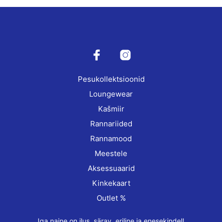
The
vari
options
The
may
opti
be
may
chosen
be
on
cho
the
on
Pesukollektsioonid
product
the
page
prod
Loungewear
pag
Kašmiir
Rannariided
Rannamood
Meestele
Aksessuaarid
Kinkekaart
Outlet %
Iga naine on ilus, särav, eriline ja enesekindel!