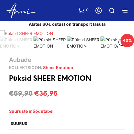
0
Alates 60€ ostust on transport tasuta
40%
Aubade
KOLLEKTSIOON:
Sheer Emotion
Püksid SHEER EMOTION
Algne
Current
€
59,90
€
35,95
hind
price
Suuruste mõõdutabel
oli:
is:
€59,90.
€35,95.
SUURUS