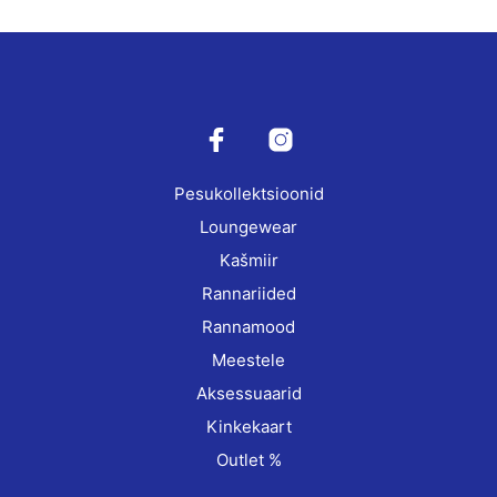
multiple
variants.
The
options
may
be
chosen
on
Pesukollektsioonid
the
product
Loungewear
page
Kašmiir
Rannariided
Rannamood
Meestele
Aksessuaarid
Kinkekaart
Outlet %