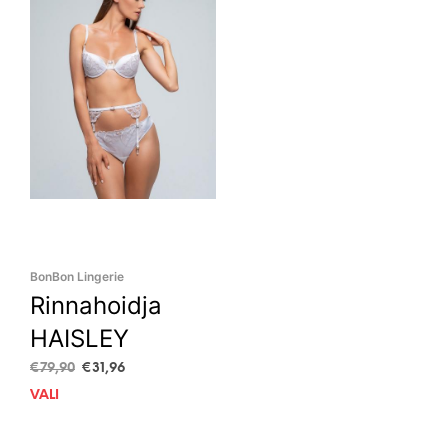
BonBon Lingerie
Rinnahoidja
HAISLEY
Algne
Current
€
79,90
€
31,96
hind
price
VALI
This
oli:
is:
product
€79,90.
€31,96.
has