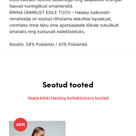
lisavad kuninglikud ornamendid.
RINNA ÜMARUST ESILE TOOV – Haisley balkonett-
rinnahoidja on loodud rõhutama dekoltee lopsakust,
vormides rinna tänu oma spetsiaalsele lõikele nukulikult
ümaraks ning kutsuvalt esiletõstetuks.
Koostis: 58% Polüester / 42% Polüamiid
Seotud tooted
Vaata kõiki Haisley kollektsiooni tooted
60%