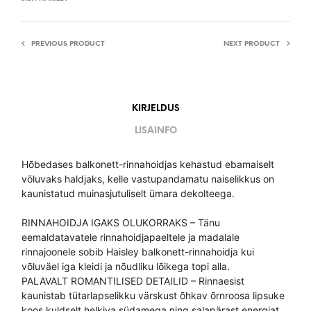
PREVIOUS PRODUCT
NEXT PRODUCT
KIRJELDUS
LISAINFO
Hõbedases balkonett-rinnahoidjas kehastud ebamaiselt
võluvaks haldjaks, kelle vastupandamatu naiselikkus on
kaunistatud muinasjutuliselt ümara dekolteega.
RINNAHOIDJA IGAKS OLUKORRAKS – Tänu
eemaldatavatele rinnahoidjapaeltele ja madalale
rinnajoonele sobib Haisley balkonett-rinnahoidja kui
võluväel iga kleidi ja nõudliku lõikega topi alla.
PALAVALT ROMANTILISED DETAILID – Rinnaesist
kaunistab tütarlapselikku värskust õhkav õrnroosa lipsuke
koos kuldselt helkiva südamega ning salapärast energiat