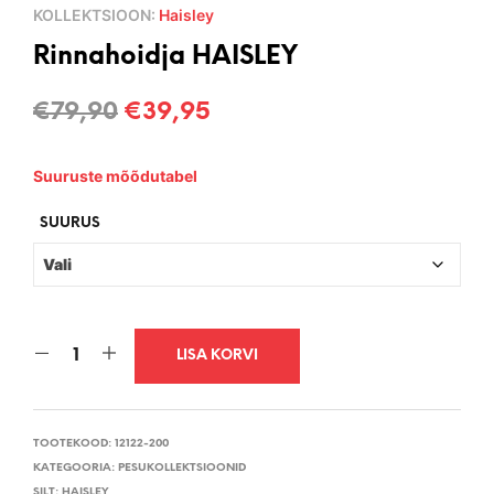
KOLLEKTSIOON:
Haisley
Rinnahoidja HAISLEY
Algne
Current
€
79,90
€
39,95
hind
price
Suuruste mõõdutabel
oli:
is:
€79,90.
€39,95.
SUURUS
LISA KORVI
TOOTEKOOD:
12122-200
KATEGOORIA:
PESUKOLLEKTSIOONID
SILT:
HAISLEY