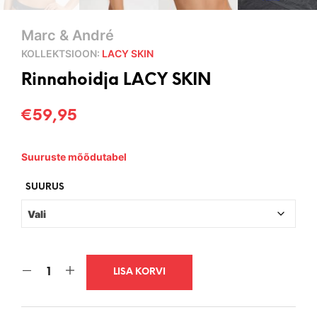
Marc & André
KOLLEKTSIOON:
LACY SKIN
Rinnahoidja LACY SKIN
€
59,95
Suuruste mõõdutabel
SUURUS
LISA KORVI