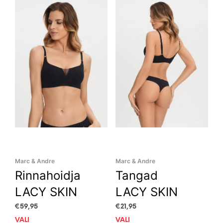
The
The
options
opti
may
may
be
be
chosen
cho
on
on
the
the
product
prod
page
pag
Marc & Andre
Marc & Andre
Rinnahoidja
Tangad
LACY SKIN
LACY SKIN
€
59,95
€
21,95
VALI
This
VALI
This