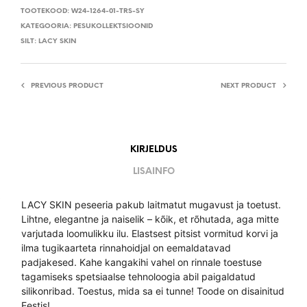
TOOTEKOOD:
W24-1264-01-TRS-SY
KATEGOORIA:
PESUKOLLEKTSIOONID
SILT:
LACY SKIN
PREVIOUS PRODUCT
NEXT PRODUCT
KIRJELDUS
LISAINFO
LACY SKIN peseeria pakub laitmatut mugavust ja toetust.
Lihtne, elegantne ja naiselik – kõik, et rõhutada, aga mitte
varjutada loomulikku ilu. Elastsest pitsist vormitud korvi ja
ilma tugikaarteta rinnahoidjal on eemaldatavad
padjakesed. Kahe kangakihi vahel on rinnale toestuse
tagamiseks spetsiaalse tehnoloogia abil paigaldatud
silikonribad. Toestus, mida sa ei tunne! Toode on disainitud
Eestis!