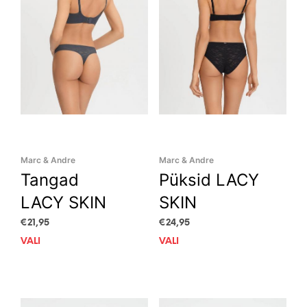
Marc & Andre
Marc & Andre
Tangad
Püksid LACY
LACY SKIN
SKIN
€
21,95
€
24,95
VALI
This
VALI
This
product
prod
has
has
multiple
mult
variants.
vari