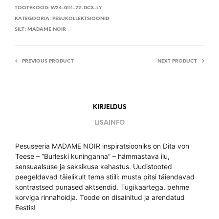
TOOTEKOOD:
W24-0111-22-DCS-LY
KATEGOORIA:
PESUKOLLEKTSIOONID
SILT:
MADAME NOIR
PREVIOUS PRODUCT
NEXT PRODUCT
KIRJELDUS
LISAINFO
Pesuseeria MADAME NOIR inspiratsiooniks on Dita von
Teese – “Burleski kuninganna” – hämmastava ilu,
sensuaalsuse ja seksikuse kehastus. Uudistooted
peegeldavad täielikult tema stiili: musta pitsi täiendavad
kontrastsed punased aktsendid. Tugikaartega, pehme
korviga rinnahoidja. Toode on disainitud ja arendatud
Eestis!