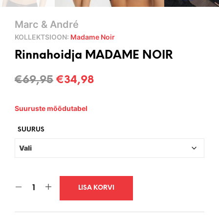
Marc & André
KOLLEKTSIOON:
Madame Noir
Rinnahoidja MADAME NOIR
Algne
Current
€
69,95
€
34,98
hind
price
Suuruste mõõdutabel
oli:
is:
€69,95.
€34,98.
SUURUS
LISA KORVI