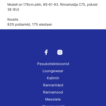
Modell on 176cm pikk, 89-61-93. Rinnahoidja C75, püksid
38 (EU)
Koostis
83% polüamiid, 17% elastaan
Pesukollektsioonid
Loungewear
Kašmiir
Rannariided
Rannamood
Meestele