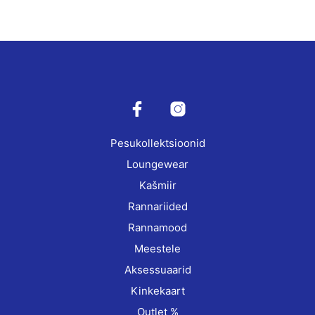
has
multiple
variants.
The
options
may
be
chosen
on
Pesukollektsioonid
the
product
Loungewear
page
Kašmiir
Rannariided
Rannamood
Meestele
Aksessuaarid
Kinkekaart
Outlet %