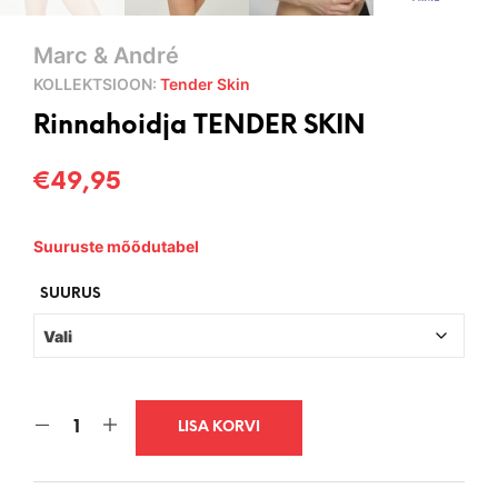
Marc & André
KOLLEKTSIOON:
Tender Skin
Rinnahoidja TENDER SKIN
€
49,95
Suuruste mõõdutabel
SUURUS
LISA KORVI