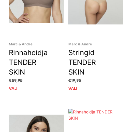
Marc & Andre
Marc & Andre
Rinnahoidja
Stringid
TENDER
TENDER
SKIN
SKIN
€
59,95
€
19,95
VALI
This
VALI
This
product
prod
has
has
multiple
mult
variants.
vari
The
The
options
opti