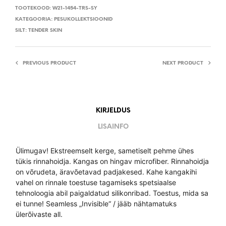
TOOTEKOOD:
W21-1454-TRS-SY
KATEGOORIA:
PESUKOLLEKTSIOONID
SILT:
TENDER SKIN
PREVIOUS PRODUCT
NEXT PRODUCT
KIRJELDUS
LISAINFO
Ülimugav! Ekstreemselt kerge, sametiselt pehme ühes
tükis rinnahoidja. Kangas on hingav microfiber. Rinnahoidja
on võrudeta, äravõetavad padjakesed. Kahe kangakihi
vahel on rinnale toestuse tagamiseks spetsiaalse
tehnoloogia abil paigaldatud silikonribad. Toestus, mida sa
ei tunne! Seamless „Invisible“ / jääb nähtamatuks
ülerõivaste all.