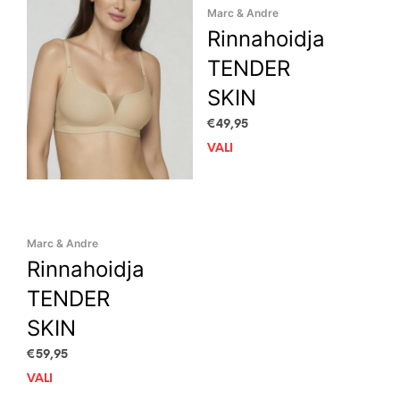
may
may
Marc & Andre
be
be
Rinnahoidja
chosen
cho
on
on
TENDER
the
the
SKIN
product
prod
page
pag
€
49,95
VALI
This
prod
has
mult
vari
Marc & Andre
The
opti
Rinnahoidja
may
TENDER
be
cho
SKIN
on
€
59,95
the
prod
VALI
This
pag
product