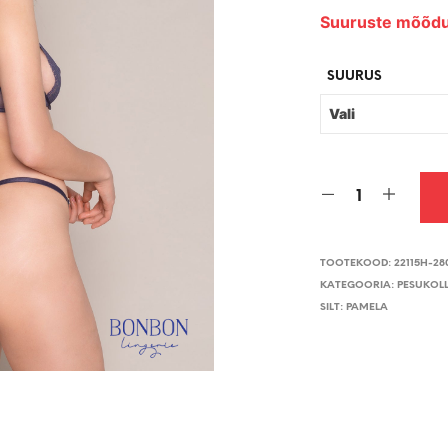
hin
Suuruste mõõdu
oli:
€39
SUURUS
TOOTEKOOD:
22115H-28
KATEGOORIA:
PESUKOL
SILT:
PAMELA