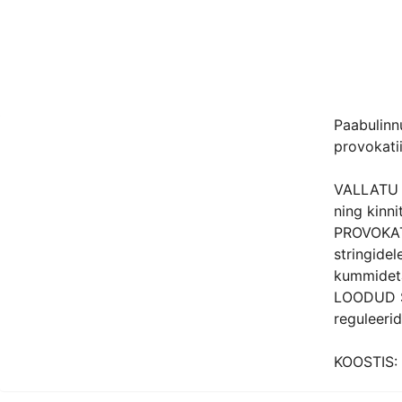
Paabulinn
provokati
VALLATU J
ning kinni
PROVOKATI
stringide
kummideta
LOODUD S
reguleerid
KOOSTIS: 