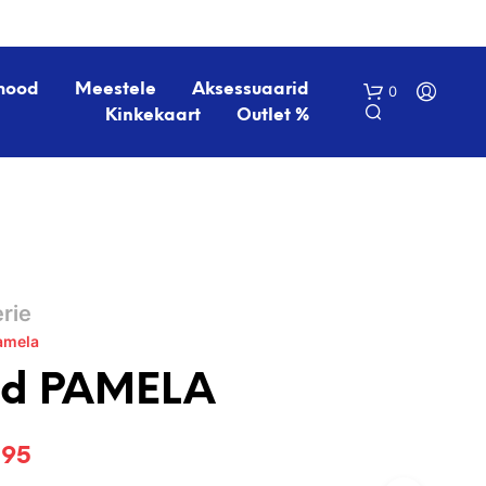
mood
Meestele
Aksessuaarid
0
Kinkekaart
Outlet %
rie
amela
O
S
gid PAMELA
T
U
K
ne
Current
,95
O
R