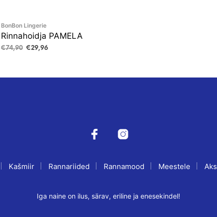
BonBon Lingerie
Rinnahoidja PAMELA
Algne
Current
€
74,90
€
29,96
hind
price
VALI
This
oli:
is:
product
€74,90.
€29,96.
has
multiple
variants.
The
options
may
be
Kašmiir
Rannariided
Rannamood
Meestele
Aks
chosen
on
the
Iga naine on ilus, särav, eriline ja enesekindel!
product
page