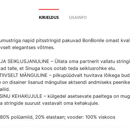
KIRJELDUS
LISAINFO
umustriga napid pitsstringid pakuvad BonBonile omast kvali
ivselt elegantses võtmes.
A SEIKLUSJANULINE – Üllata oma partnerit vallatu string
tad talle, et Sinuga koos ootab teda seiklusrohke elu.
IVSELT MÄNGULINE – pilkupüüdvalt huvitava lõikega budua
le on disainer lisanud mängulise aktsendi andmiseks peenik
ilid.
INU KEHAKUJULE – külgedel asetsevate paeltega on mu
a stringide suurust vastavalt oma kehakujule.
80% polüamiid, 20% elastaan; vooder: 100% viskoos