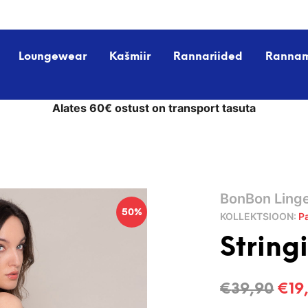
Loungewear
Kašmiir
Rannariided
Ranna
Alates 60€ ostust on transport tasuta
BonBon Linge
50%
KOLLEKTSIOON:
P
Strin
Alg
€
39,90
€
19