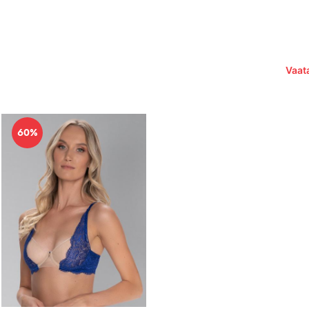
Vaata
60%