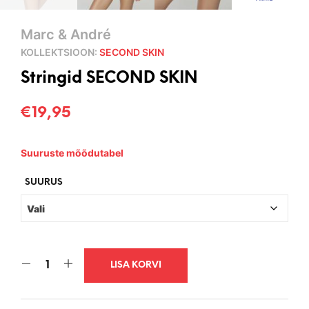
Marc & André
KOLLEKTSIOON:
SECOND SKIN
Stringid SECOND SKIN
€
19,95
Suuruste mõõdutabel
SUURUS
LISA KORVI