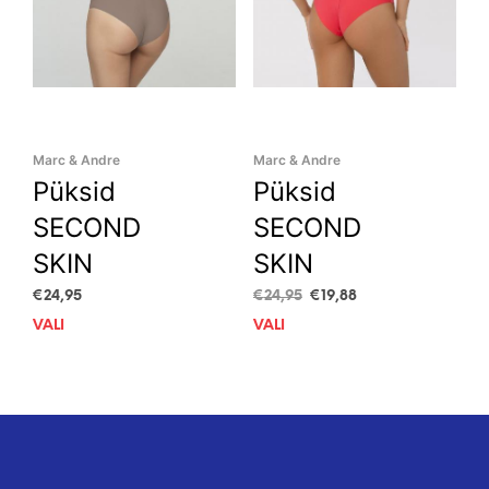
page
pag
Marc & Andre
Marc & Andre
Püksid
Püksid
SECOND
SECOND
SKIN
SKIN
Algne
Current
€
24,95
€
24,95
€
19,88
hind
price
VALI
This
VALI
This
oli:
is:
product
prod
€24,95.
€19,88.
has
has
multiple
mult
variants.
vari
The
The
options
opti
may
may