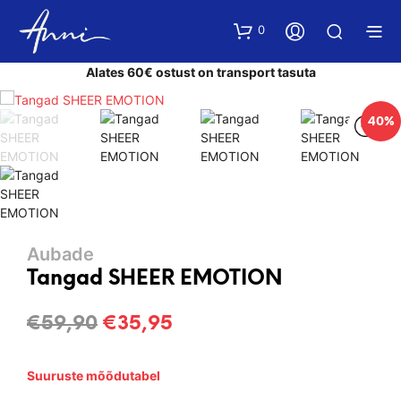
0
Alates 60€ ostust on transport tasuta
40%
Aubade
Tangad SHEER EMOTION
Algne
Current
€
59,90
€
35,95
hind
price
Suuruste mõõdutabel
oli:
is: