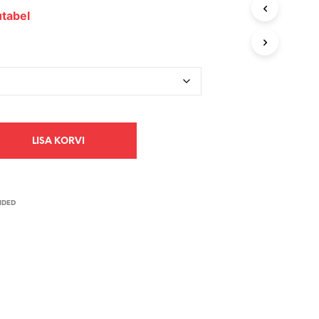
V
tabel
I
S
E
I
O
L
E
T
O
O
LISA KORVI
T
E
I
D
IDED
.