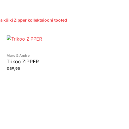
a kõiki Zipper kollektsiooni tooted
Marc & Andre
Trikoo ZIPPER
€
89,95
VALI
This
product
has
multiple
variants.
The
options
may