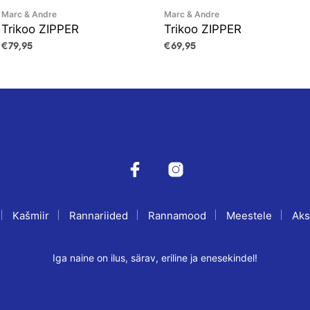
Marc & Andre
Marc & Andre
Trikoo ZIPPER
Trikoo ZIPPER
€
79,95
€
69,95
VALI
This
VALI
This
product
product
has
has
multiple
multiple
variants.
variants.
The
The
options
options
may
may
be
be
Kašmiir
Rannariided
Rannamood
Meestele
Aks
chosen
chosen
on
on
the
the
Iga naine on ilus, särav, eriline ja enesekindel!
product
product
page
page