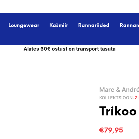
Loungewear
Kašmiir
Rannariided
Ranna
Alates 60€ ostust on transport tasuta
Marc & Andr
KOLLEKTSIOON:
Z
Trikoo
€
79,95