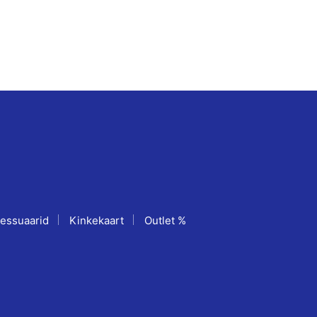
be
chosen
on
the
product
page
essuaarid
Kinkekaart
Outlet %