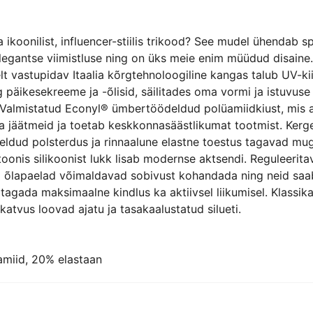
 ikoonilist, influencer-stiilis trikood? See mudel ühendab sp
elegantse viimistluse ning on üks meie enim müüdud disaine.
t vastupidav Itaalia kõrgtehnoloogiline kangas talub UV-kii
g päikesekreeme ja -õlisid, säilitades oma vormi ja istuvuse
Valmistatud Econyl® ümbertöödeldud polüamiidkiust, mis a
 jäätmeid ja toetab keskkonnasäästlikumat tootmist. Kerg
ldud polsterdus ja rinnaalune elastne toestus tagavad mug
oonis silikoonist lukk lisab modernse aktsendi. Reguleerita
 õlapaelad võimaldavad sobivust kohandada ning neid saab
t tagada maksimaalne kindlus ka aktiivsel liikumisel. Klassika
 katvus loovad ajatu ja tasakaalustatud silueti.
miid, 20% elastaan