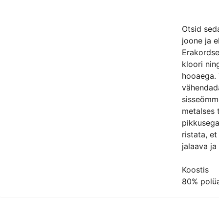
Otsid seda
joone ja 
Erakordsel
kloori nin
hooaega. 
vähendada
sisseõmme
metalses t
pikkusega
ristata, e
jalaava ja
Koostis
80% polüa