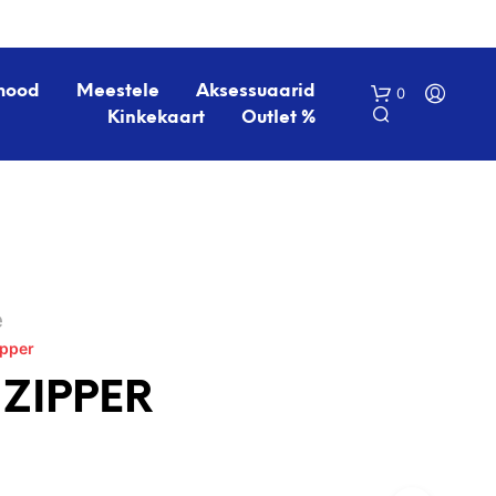
mood
Meestele
Aksessuaarid
0
Kinkekaart
Outlet %
é
ipper
O
S
 ZIPPER
T
U
K
O
R