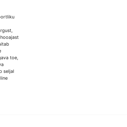
ortliku
rgust,
 hooajast
itab
e
ava toe,
va
 seljal
line