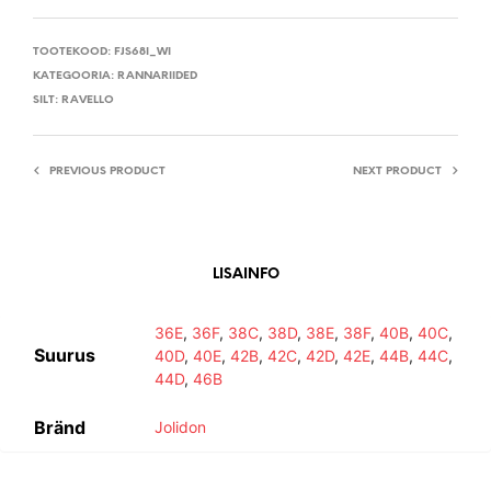
TOOTEKOOD:
FJS68I_WI
KATEGOORIA:
RANNARIIDED
SILT:
RAVELLO
PREVIOUS PRODUCT
NEXT PRODUCT
LISAINFO
36E
,
36F
,
38C
,
38D
,
38E
,
38F
,
40B
,
40C
,
Suurus
40D
,
40E
,
42B
,
42C
,
42D
,
42E
,
44B
,
44C
,
44D
,
46B
Bränd
Jolidon