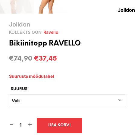
Jolidon
Jolidon
KOLLEKTSIOON:
Ravello
Bikiinitopp RAVELLO
Algne
Current
€
74,90
€
37,45
hind
price
Suuruste mõõdutabel
oli:
is:
€74,90.
€37,45.
SUURUS
LISA KORVI