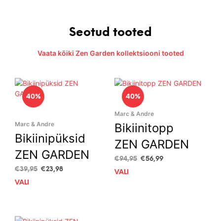
Seotud tooted
Vaata kõiki Zen Garden kollektsiooni tooted
40%
40%
Marc & Andre
Marc & Andre
Bikiinitopp
Bikiinipüksid
ZEN GARDEN
ZEN GARDEN
Algne
Current
€
94,95
€
56,99
hind
price
Algne
Current
€
39,95
€
23,98
VALI
This
oli:
is:
hind
price
VALI
This
prod
€94,95.
€56,99.
oli:
is:
product
has
€39,95.
€23,98.
has
mult
multiple
vari