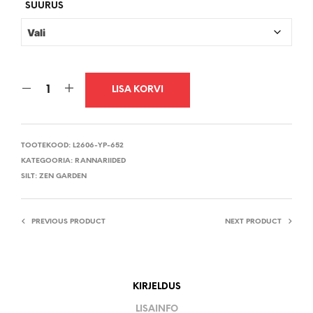
€99,95.
€59,99.
SUURUS
LISA KORVI
TOOTEKOOD:
L2606-YP-652
KATEGOORIA:
RANNARIIDED
SILT:
ZEN GARDEN
PREVIOUS PRODUCT
NEXT PRODUCT
KIRJELDUS
LISAINFO