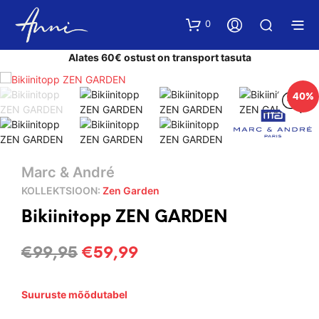
0
Alates 60€ ostust on transport tasuta
40%
Marc & André
KOLLEKTSIOON:
Zen Garden
Bikiinitopp ZEN GARDEN
Algne
Current
€
99,95
€
59,99
hind
price
Suuruste mõõdutabel
oli:
is: