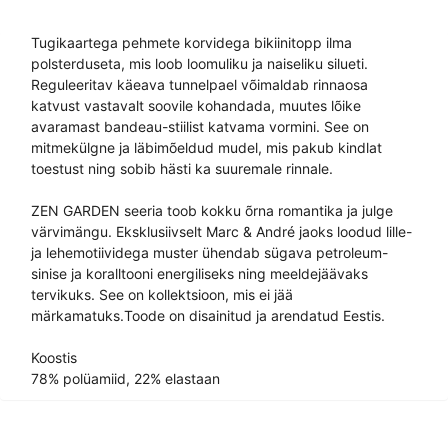
Tugikaartega pehmete korvidega bikiinitopp ilma
polsterduseta, mis loob loomuliku ja naiseliku silueti.
Reguleeritav käeava tunnelpael võimaldab rinnaosa
katvust vastavalt soovile kohandada, muutes lõike
avaramast bandeau-stiilist katvama vormini. See on
mitmekülgne ja läbimõeldud mudel, mis pakub kindlat
toestust ning sobib hästi ka suuremale rinnale.
ZEN GARDEN seeria toob kokku õrna romantika ja julge
värvimängu. Eksklusiivselt Marc & André jaoks loodud lille-
ja lehemotiividega muster ühendab sügava petroleum-
sinise ja koralltooni energiliseks ning meeldejäävaks
tervikuks. See on kollektsioon, mis ei jää
märkamatuks.Toode on disainitud ja arendatud Eestis.
Koostis
78% polüamiid, 22% elastaan