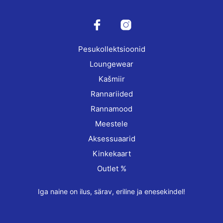
may
may
be
be
chosen
cho
on
on
Pesukollektsioonid
the
the
product
prod
Loungewear
page
pag
Kašmiir
Rannariided
Rannamood
Meestele
Aksessuaarid
Kinkekaart
Outlet %
Iga naine on ilus, särav, eriline ja enesekindel!