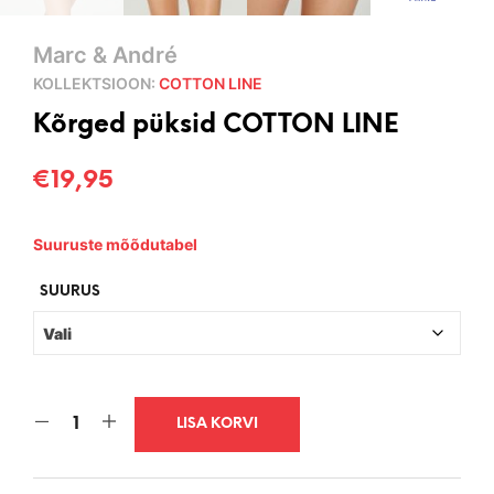
Marc & André
KOLLEKTSIOON:
COTTON LINE
Kõrged püksid COTTON LINE
€
19,95
Suuruste mõõdutabel
SUURUS
LISA KORVI