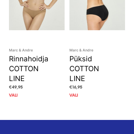
product
prod
page
pag
Marc & Andre
Marc & Andre
Rinnahoidja
Püksid
COTTON
COTTON
LINE
LINE
€
49,95
€
16,95
VALI
This
VALI
This
product
prod
has
has
multiple
mult
variants.
vari
The
The
options
opti