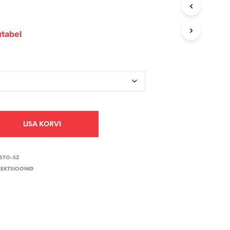
V
I
S
tabel
E
I
O
L
E
T
O
O
T
E
LISA KORVI
I
D
.
-STO-SZ
LEKTSIOONID