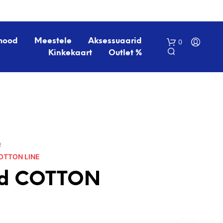
mood
Meestele
Aksessuaarid
0
Kinkekaart
Outlet %
é
OTTON LINE
O
S
d COTTON
T
U
K
O
R