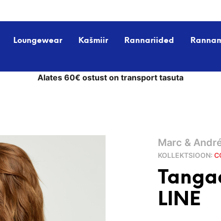
Loungewear
Kašmiir
Rannariided
Ranna
Alates 60€ ostust on transport tasuta
Marc & Andr
KOLLEKTSIOON:
C
Tanga
LINE