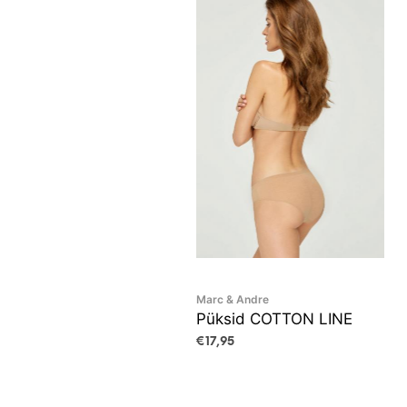
Marc & Andre
Püksid COTTON LINE
€
17,95
VALI
This
product