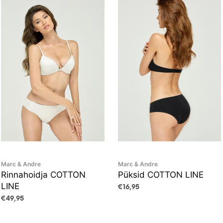
Marc & Andre
Marc & Andre
Rinnahoidja COTTON
Püksid COTTON LINE
LINE
€
16,95
€
49,95
VALI
This
VALI
This
product