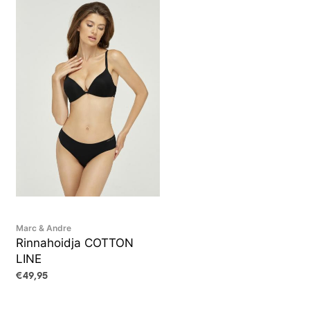
Marc & Andre
Rinnahoidja COTTON
LINE
€
49,95
VALI
This