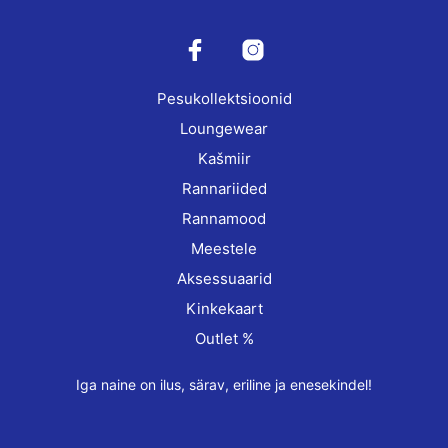
may
may
be
be
chosen
cho
on
on
Pesukollektsioonid
the
the
product
prod
Loungewear
page
pag
Kašmiir
Rannariided
Rannamood
Meestele
Aksessuaarid
Kinkekaart
Outlet %
Iga naine on ilus, särav, eriline ja enesekindel!