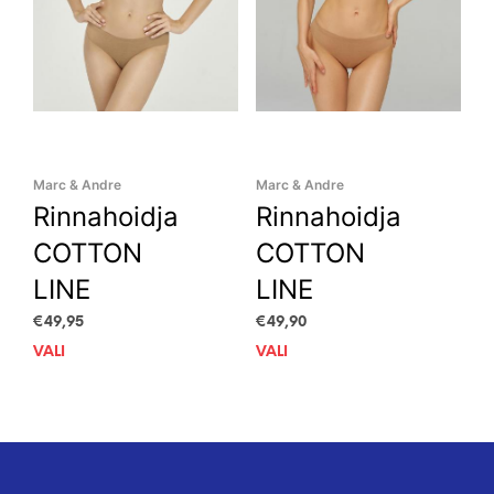
product
prod
page
pag
Marc & Andre
Marc & Andre
Rinnahoidja
Rinnahoidja
COTTON
COTTON
LINE
LINE
€
49,95
€
49,90
VALI
This
VALI
This
product
prod
has
has
multiple
mult
variants.
vari
The
The
options
opti