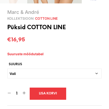
Marc & André
KOLLEKTSIOON:
COTTON LINE
Püksid COTTON LINE
€
16,95
Suuruste mõõdutabel
SUURUS
LISA KORVI