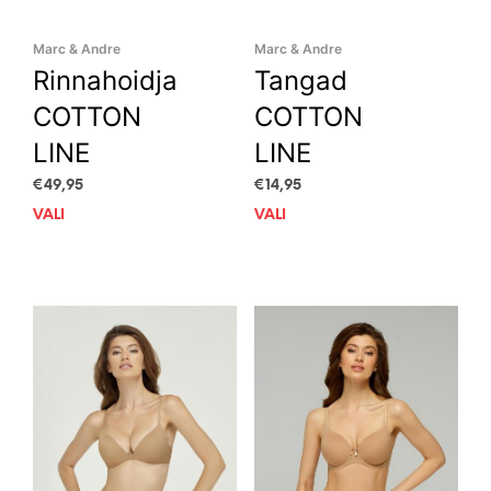
Marc & Andre
Marc & Andre
Rinnahoidja
Tangad
COTTON
COTTON
LINE
LINE
€
49,95
€
14,95
VALI
This
VALI
This
product
prod
has
has
multiple
mult
variants.
vari
The
The
options
opti
may
may
be
be
chosen
cho
on
on
the
the