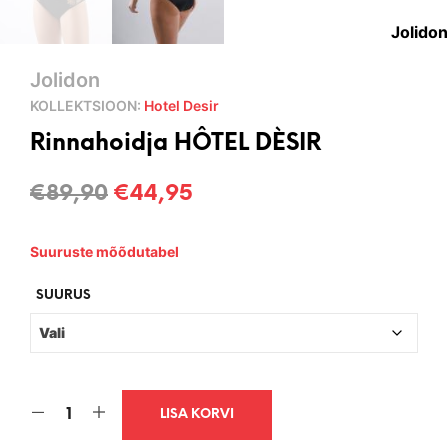
Jolidon
Jolidon
KOLLEKTSIOON:
Hotel Desir
Rinnahoidja HÔTEL DÈSIR
Algne
Current
€
89,90
€
44,95
hind
price
Suuruste mõõdutabel
oli:
is:
€89,90.
€44,95.
SUURUS
LISA KORVI