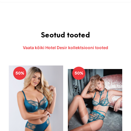
Seotud tooted
Vaata kõiki Hotel Desir kollektsiooni tooted
50%
50%