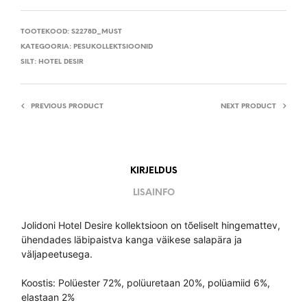
TOOTEKOOD:
S2278D_MUST
KATEGOORIA:
PESUKOLLEKTSIOONID
SILT:
HOTEL DESIR
PREVIOUS PRODUCT
NEXT PRODUCT
KIRJELDUS
LISAINFO
Jolidoni Hotel Desire kollektsioon on tõeliselt hingemattev,
ühendades läbipaistva kanga väikese salapära ja
väljapeetusega.
Koostis: Polüester 72%, polüuretaan 20%, polüamiid 6%,
elastaan ​​2%