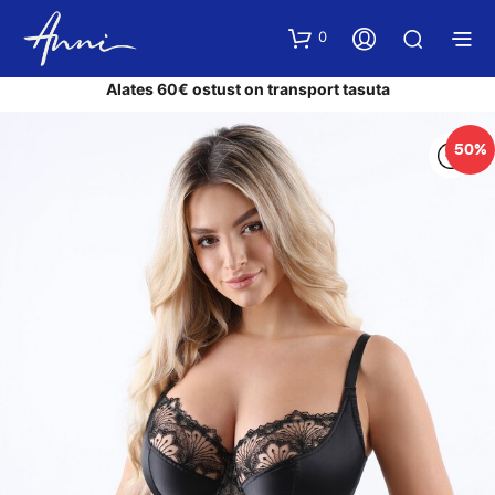
0
Alates 60€ ostust on transport tasuta
50%