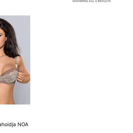
SORTED
SHOWING ALL 3 RESULTS
V
I
BY
S
LATEST
E
I
O
L
E
T
O
O
T
E
I
D
.
ahoidja NOA