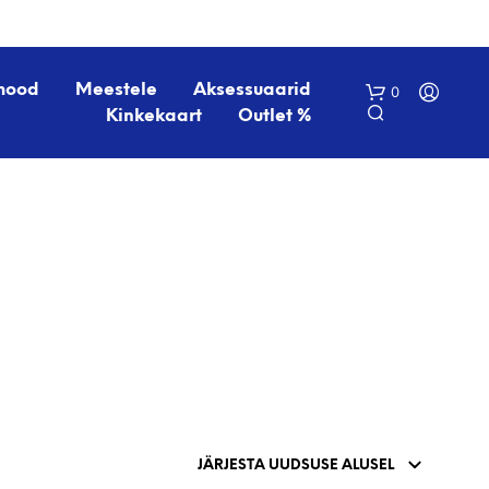
mood
Meestele
Aksessuaarid
0
Kinkekaart
Outlet %
O
S
T
U
K
O
R