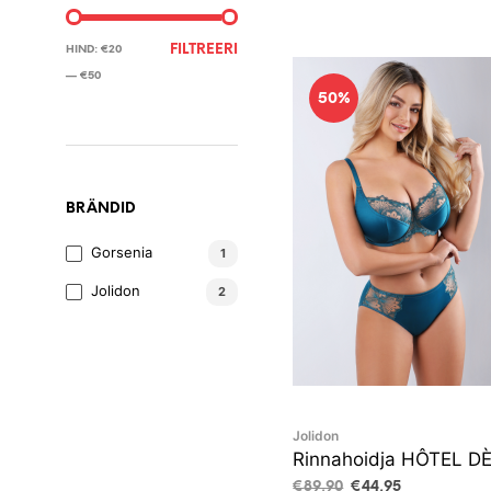
MINIMAALNE
MAKSIMAALNE
FILTREERI
HIND:
€20
HIND
HIND
—
€50
50%
BRÄNDID
Gorsenia
1
Jolidon
2
Jolidon
Rinnahoidja HÔTEL D
Algne
Current
€
89,90
€
44,95