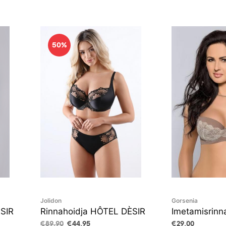
50%
Jolidon
Gorsenia
ÈSIR
Rinnahoidja HÔTEL DÈSIR
Imetamisrinn
Algne
Current
€
89,90
€
44,95
€
29,00