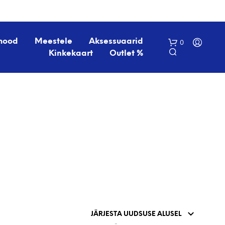
mood
Meestele
Aksessuaarid
0
Kinkekaart
Outlet %
O
S
T
U
K
O
R