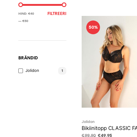
MINIMAALNE
MAKSIMAALNE
FILTREERI
HIND:
€40
HIND
HIND
—
€50
50%
BRÄNDID
Jolidon
1
Jolidon
Bikiinitopp CLASSIC F
Algne
Current
€
99,90
€
49,95